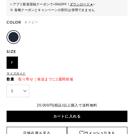
✨
アプリ新規登録クーポンで+5%OFF !
ダウンロード ▸
✨
※ 各種クーポンとキャンペーンの割引は併用できません
COLOR
ネイビー
SIZE
F
サイズガイド
数量
取り寄せ｜発送までに1週間前後
1
20,000円(税込)以上購入で送料無料
カートに入れる
店舗在庫を見る
ウィッシュリスト