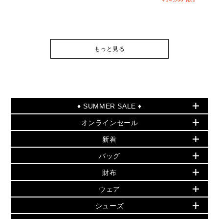
もっと見る
♦ SUMMER SALE ♦
オンラインセール
セールおすすめアイテム
新着
▶ ウィメンズ
PRODUCT OF THE MONTH - 今月の特別価格
バッグ
バッグ
再値下げアイテム
夏のスタイル
財布
追加アイテム
財布
▶ すべて
人気の定番アイテム
小物
旗艦店からアウトレットに入荷
▶ ウィメンズすべて
ウェア
日本限定 - バッグ
シューズ・靴
日本限定 - 財布・小物
▶ ウィメンズすべて(ウェア・シューズ除く)
バッグ
▶ ウィメンズすべて
シューズ
ウェア
▶ ウィメンズすべて
バッグ
▶ ウィメンズすべて
財布・小物
ハンドバッグ・サッチェル