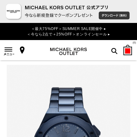
＜最大75%OFF＞SUMMER SALE開催中 ▸
＜今なら2点で＋25%OFF＞オンラインセール ▸
(
0
)
検索