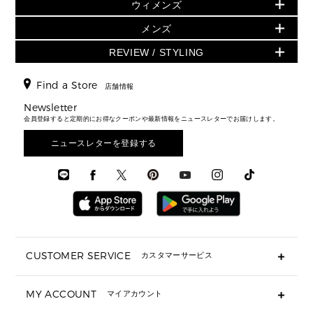
アクセサリー
GREENWICH
ウィメンズ
財布・小物
トップス
アクセサリー
▶ ウィメンズすべて
トートバッグ
時計
ミニ財布・フラグメントケース
ウェア
スカート・パンツ
メンズ
フレグランス
サンダル
ショルダーバッグ
人気の定番アイテム
▶ メンズ
折り財布(二つ折り・三つ折り)
シューズ
ワンピース・ドレス
シューズ
スニーカー
REVIEW / STYLING
クロスボディ・斜め掛け
▶ ウィメンズすべて
バッグ
長財布
▶ メンズすべて
時計・ジュエリー
ジャケット・アウター
ウェア
パンプス/フラット
バックパック
ウィメンズベストセラー
財布・小物
キーケース
新着
アクセサリー
▶ メンズすべて
▶ すべて
Find a Store
▶ メンズすべて
▶ メンズすべて
店舗情報
トラベル
新着
シューズ・靴
カードケース
バッグ
▶ メンズすべて
スタイリング
メンズバッグ
シューズレビュー ▸
Newsletter
通勤・通学アイテム
日本限定
ウェア
▶ メンズすべて
財布・小物
メンズ バッグ
会員登録すると定期的にお得なクーポンや最新情報をニュースレターでお届けします。
エディターレビュー
メンズ財布・小物
3 IN 1 / 2 IN 1 バッグ
▶ バッグすべて
アクセサリー
お財布レビュー ▸
シューズ・靴
メンズ 財布・小物
メンズアクセサリー
ニュースレターを登録する
▶ メンズすべて
通勤・通学アイテム
時計
ウェア
メンズ シューズ
メンズシューズ
3 IN 1 バッグ
時計・ジュエリー
メンズ ウェア
メンズウェア
▶ 財布すべて
アクセサリー
メンズ 時計・その他
ミニ財布・フラグメントケース
折り財布(二つ折り・三つ折り)
長財布
CUSTOMER SERVICE
カスタマーサービス
▶ 小物すべて
キーケース
よくあるご質問
MY ACCOUNT
マイアカウント
ギフト用にラッピングができますか？
定期ケース・カードケース・名刺入れ
ショッピングバッグを購入商品分送ってもらえますか？