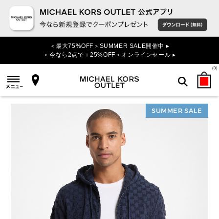
＜最大75%OFF＞SUMMER SALE開催中 ▸
＜今なら2点で＋25%OFF＞オンラインセール ▸
(
0
)
SUMMER SALE
検索