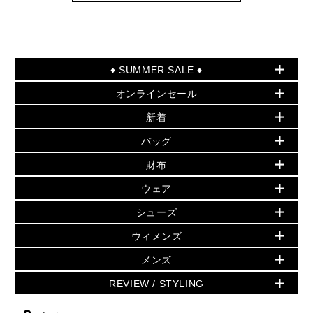
♦ SUMMER SALE ♦
オンラインセール
セールおすすめアイテム
新着
▶ ウィメンズ
PRODUCT OF THE MONTH - 今月の特別価格
バッグ
バッグ
再値下げアイテム
夏のスタイル
財布
追加アイテム
財布
▶ すべて
人気の定番アイテム
小物
旗艦店からアウトレットに入荷
▶ ウィメンズすべて
ウェア
日本限定 - バッグ
シューズ・靴
日本限定 - 財布・小物
▶ ウィメンズすべて(ウェア・シューズ除く)
バッグ
▶ ウィメンズすべて
シューズ
ウェア
▶ ウィメンズすべて
バッグ
▶ ウィメンズすべて
財布・小物
ハンドバッグ・サッチェル
アクセサリー
GREENWICH
ウィメンズ
財布・小物
トップス
アクセサリー
▶ ウィメンズすべて
トートバッグ
時計
ミニ財布・フラグメントケース
ウェア
スカート・パンツ
メンズ
フレグランス
サンダル
ショルダーバッグ
人気の定番アイテム
▶ メンズ
折り財布(二つ折り・三つ折り)
シューズ
ワンピース・ドレス
シューズ
スニーカー
REVIEW / STYLING
クロスボディ・斜め掛け
▶ ウィメンズすべて
バッグ
長財布
▶ メンズすべて
時計・ジュエリー
ジャケット・アウター
ウェア
パンプス/フラット
バックパック
ウィメンズベストセラー
財布・小物
キーケース
新着
アクセサリー