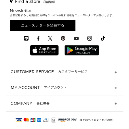
▶ メンズすべて
▶ すべて
Find a Store
▶ メンズすべて
▶ メンズすべて
店舗情報
トラベル
新着
シューズ・靴
カードケース
バッグ
▶ メンズすべて
スタイリング
メンズバッグ
シューズレビュー ▸
Newsletter
通勤・通学アイテム
日本限定
ウェア
▶ メンズすべて
財布・小物
メンズ バッグ
会員登録すると定期的にお得なクーポンや最新情報をニュースレターでお届けします。
エディターレビュー
メンズ財布・小物
3 IN 1 / 2 IN 1 バッグ
▶ バッグすべて
アクセサリー
お財布レビュー ▸
シューズ・靴
メンズ 財布・小物
メンズアクセサリー
ニュースレターを登録する
▶ メンズすべて
通勤・通学アイテム
時計
ウェア
メンズ シューズ
メンズシューズ
3 IN 1 バッグ
時計・ジュエリー
メンズ ウェア
メンズウェア
▶ 財布すべて
アクセサリー
メンズ 時計・その他
ミニ財布・フラグメントケース
折り財布(二つ折り・三つ折り)
長財布
CUSTOMER SERVICE
カスタマーサービス
▶ 小物すべて
キーケース
よくあるご質問
MY ACCOUNT
マイアカウント
ギフト用にラッピングができますか？
定期ケース・カードケース・名刺入れ
ショッピングバッグを購入商品分送ってもらえますか？
ポーチ
ログイン・会員登録
注文後に完了メールが受信できないのですが？
COMPANY
会社概要
▶ シューズ・靴
注文の変更・キャンセルはできますか？
サンダル
Michael Korsについて
通常いつ頃発送されますか？
スニーカー
会社概要
サイズ交換はできますか？
返品はできますか？
採用情報
パンプス・フラット