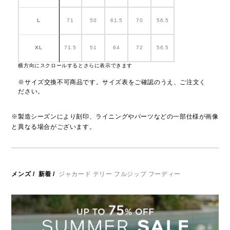
L
71
50
61.5
70
56.5
XL
71.5
51
64
72
56.5
横方向にスクロールするとさらに表示できます
※サイズ交換不可商品です。サイズ表をご確認のうえ、ご注文く
ださい。
※製造シーズンにより刻印、ライニングやパーツなどの一部仕様が画像
と異なる場合がございます。
メンズ
/
新着
/
ジャカード テリー フルジップ フーディー