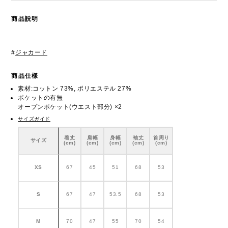
商品説明
#
ジャカード
商品仕様
素材:コットン 73%, ポリエステル 27%
ポケットの有無
オープンポケット(ウエスト部分) ×2
サイズガイド
着丈
肩幅
身幅
袖丈
首周り
サイズ
(cm)
(cm)
(cm)
(cm)
(cm)
XS
67
45
51
68
53
S
67
47
53.5
68
53
M
70
47
55
70
54