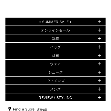
♦ SUMMER SALE ♦
オンラインセール
セールおすすめアイテム
新着
▶ ウィメンズ
PRODUCT OF THE MONTH - 今月の特別価格
バッグ
バッグ
再値下げアイテム
初夏のスタイル
財布
追加アイテム
財布
▶ すべて
人気の定番アイテム
小物
旗艦店からアウトレットに入荷
▶ ウィメンズすべて
ウェア
日本限定 - バッグ
シューズ・靴
日本限定 - 財布・小物
▶ ウィメンズすべて(ウェア・シューズ除く)
バッグ
▶ ウィメンズすべて
シューズ
ウェア
▶ ウィメンズすべて
バッグ
▶ ウィメンズすべて
財布・小物
ハンドバッグ・サッチェル
アクセサリー
GREENWICH
ウィメンズ
財布・小物
トップス
アクセサリー
▶ ウィメンズすべて
トートバッグ
時計
ミニ財布・フラグメントケース
ウェア
スカート・パンツ
メンズ
フレグランス
サンダル
ショルダーバッグ
人気の定番アイテム
▶ メンズ
折り財布(二つ折り・三つ折り)
シューズ
ワンピース・ドレス
シューズ
スニーカー
REVIEW / STYLING
クロスボディ・斜め掛け
▶ ウィメンズすべて
バッグ
長財布
▶ メンズすべて
時計・ジュエリー
ジャケット・アウター
ウェア
パンプス/フラット
バックパック
ウィメンズベストセラー
財布・小物
キーケース
新着
アクセサリー
▶ メンズすべて
▶ すべて
Find a Store
▶ メンズすべて
▶ メンズすべて
店舗情報