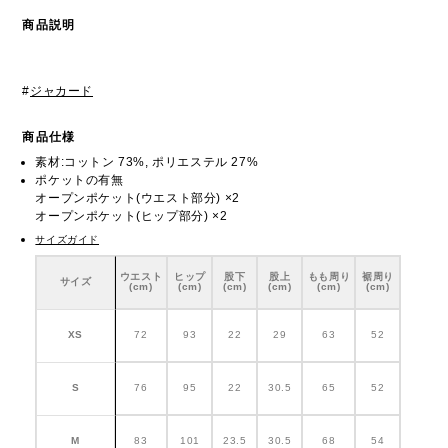
商品説明
#
ジャカード
商品仕様
素材:コットン 73%, ポリエステル 27%
ポケットの有無
オープンポケット(ウエスト部分) ×2
オープンポケット(ヒップ部分) ×2
サイズガイド
ウエスト
ヒップ
股下
股上
もも周り
裾周り
サイズ
(cm)
(cm)
(cm)
(cm)
(cm)
(cm)
XS
72
93
22
29
63
52
S
76
95
22
30.5
65
52
M
83
101
23.5
30.5
68
54