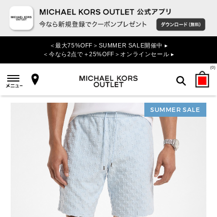
＜最大75%OFF＞SUMMER SALE開催中 ▸
＜今なら2点で＋25%OFF＞オンラインセール ▸
(
0
)
SUMMER SALE
検索