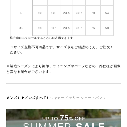
L
90
108
23.5
30.5
70
54
XL
98
116
23.5
31.5
75
58
横方向にスクロールするとさらに表示できます
※サイズ交換不可商品です。サイズ表をご確認のうえ、ご注文く
ださい。
※製造シーズンにより刻印、ライニングやパーツなどの一部仕様が画像
と異なる場合がございます。
メンズ
/
▶メンズすべて
/
ジャカード テリー ショートパンツ