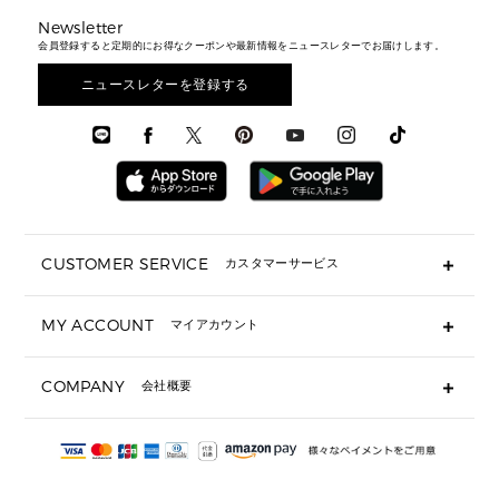
トラベル
新着
シューズ・靴
カードケース
バッグ
▶ メンズすべて
スタイリング
メンズバッグ
シューズレビュー ▸
Newsletter
通勤・通学アイテム
日本限定
ウェア
▶ メンズすべて
財布・小物
メンズ バッグ
会員登録すると定期的にお得なクーポンや最新情報をニュースレターでお届けします。
エディターレビュー
メンズ財布・小物
3 IN 1 / 2 IN 1 バッグ
▶ バッグすべて
アクセサリー
お財布レビュー ▸
シューズ・靴
メンズ 財布・小物
メンズアクセサリー
ニュースレターを登録する
▶ メンズすべて
通勤・通学アイテム
時計
ウェア
メンズ シューズ
メンズシューズ
3 IN 1 バッグ
時計・ジュエリー
メンズ ウェア
メンズウェア
▶ 財布すべて
アクセサリー
メンズ 時計・その他
ミニ財布・フラグメントケース
折り財布(二つ折り・三つ折り)
長財布
CUSTOMER SERVICE
カスタマーサービス
▶ 小物すべて
キーケース
よくあるご質問
MY ACCOUNT
マイアカウント
ギフト用にラッピングができますか？
定期ケース・カードケース・名刺入れ
ショッピングバッグを購入商品分送ってもらえますか？
ポーチ
ログイン・会員登録
注文後に完了メールが受信できないのですが？
COMPANY
会社概要
▶ シューズ・靴
注文の変更・キャンセルはできますか？
サンダル
Michael Korsについて
通常いつ頃発送されますか？
スニーカー
会社概要
サイズ交換はできますか？
返品はできますか？
採用情報
パンプス・フラット