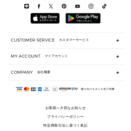
メンズシューズ
3 IN 1 バッグ
時計・ジュエリー
メンズ ウェア
メンズウェア
▶ 財布すべて
アクセサリー
メンズ 時計・その他
ミニ財布・フラグメントケース
折り財布(二つ折り・三つ折り)
長財布
CUSTOMER SERVICE
カスタマーサービス
▶ 小物すべて
キーケース
よくあるご質問
MY ACCOUNT
マイアカウント
ギフト用にラッピングができますか？
定期ケース・カードケース・名刺入れ
ショッピングバッグを購入商品分送ってもらえますか？
ポーチ
ログイン・会員登録
注文後に完了メールが受信できないのですが？
COMPANY
会社概要
▶ シューズ・靴
注文の変更・キャンセルはできますか？
サンダル
Michael Korsについて
通常いつ頃発送されますか？
スニーカー
会社概要
サイズ交換はできますか？
返品はできますか？
採用情報
パンプス・フラット
修理はできますか？
▶ ウェア
お客様へ大切なお知らせ
お問い合わせ
▶ アクセサリー(チャーム・ストラップ・サングラス)
プライバシーポリシー
▶ 時計
特定商取引法に基づく表記
▶ ジュエリー