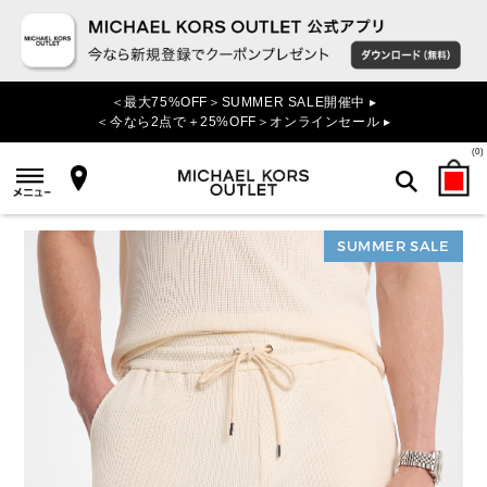
＜最大75%OFF＞SUMMER SALE開催中 ▸
＜今なら2点で＋25%OFF＞オンラインセール ▸
(
0
)
SUMMER SALE
検索