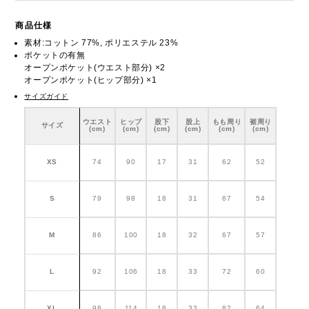
商品仕様
素材:コットン 77%, ポリエステル 23%
ポケットの有無
オープンポケット(ウエスト部分) ×2
オープンポケット(ヒップ部分) ×1
サイズガイド
ウエスト
ヒップ
股下
股上
もも周り
裾周り
サイズ
(cm)
(cm)
(cm)
(cm)
(cm)
(cm)
XS
74
90
17
31
62
52
S
79
98
18
31
67
54
M
86
100
18
32
67
57
L
92
106
18
33
72
60
XL
98
114
18
33
82
64