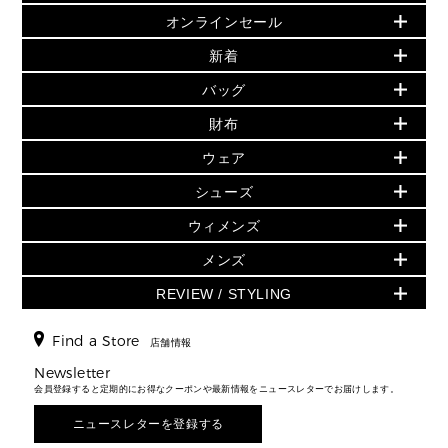
オンラインセール
セールおすすめアイテム
新着
▶ ウィメンズ
PRODUCT OF THE MONTH - 今月の特別価格
バッグ
バッグ
再値下げアイテム
夏のスタイル
財布
追加アイテム
財布
▶ すべて
人気の定番アイテム
小物
旗艦店からアウトレットに入荷
▶ ウィメンズすべて
ウェア
日本限定 - バッグ
シューズ・靴
日本限定 - 財布・小物
▶ ウィメンズすべて(ウェア・シューズ除く)
バッグ
▶ ウィメンズすべて
シューズ
ウェア
▶ ウィメンズすべて
バッグ
▶ ウィメンズすべて
財布・小物
ハンドバッグ・サッチェル
アクセサリー
GREENWICH
ウィメンズ
財布・小物
トップス
アクセサリー
▶ ウィメンズすべて
トートバッグ
時計
ミニ財布・フラグメントケース
ウェア
スカート・パンツ
メンズ
フレグランス
サンダル
ショルダーバッグ
人気の定番アイテム
▶ メンズ
折り財布(二つ折り・三つ折り)
シューズ
ワンピース・ドレス
シューズ
スニーカー
REVIEW / STYLING
クロスボディ・斜め掛け
▶ ウィメンズすべて
バッグ
長財布
▶ メンズすべて
時計・ジュエリー
ジャケット・アウター
ウェア
パンプス/フラット
バックパック
ウィメンズベストセラー
財布・小物
キーケース
新着
アクセサリー
▶ メンズすべて
▶ すべて
Find a Store
▶ メンズすべて
▶ メンズすべて
店舗情報
トラベル
新着
シューズ・靴
カードケース
バッグ
▶ メンズすべて
スタイリング
メンズバッグ
シューズレビュー ▸
Newsletter
通勤・通学アイテム
日本限定
ウェア
▶ メンズすべて
財布・小物
メンズ バッグ
会員登録すると定期的にお得なクーポンや最新情報をニュースレターでお届けします。
エディターレビュー
メンズ財布・小物
3 IN 1 / 2 IN 1 バッグ
▶ バッグすべて
アクセサリー
お財布レビュー ▸
シューズ・靴
メンズ 財布・小物
メンズアクセサリー
ニュースレターを登録する
▶ メンズすべて
通勤・通学アイテム
時計
ウェア
メンズ シューズ