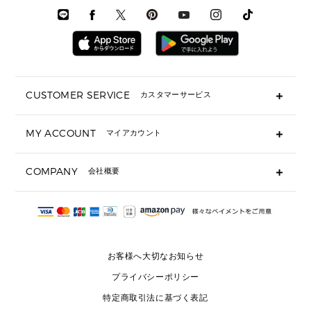
メンズシューズ
3 IN 1 バッグ
時計・ジュエリー
メンズ ウェア
メンズウェア
▶ 財布すべて
アクセサリー
メンズ 時計・その他
ミニ財布・フラグメントケース
折り財布(二つ折り・三つ折り)
長財布
CUSTOMER SERVICE
カスタマーサービス
▶ 小物すべて
キーケース
よくあるご質問
MY ACCOUNT
マイアカウント
ギフト用にラッピングができますか？
定期ケース・カードケース・名刺入れ
ショッピングバッグを購入商品分送ってもらえますか？
ポーチ
ログイン・会員登録
注文後に完了メールが受信できないのですが？
COMPANY
会社概要
▶ シューズ・靴
注文の変更・キャンセルはできますか？
サンダル
Michael Korsについて
通常いつ頃発送されますか？
スニーカー
会社概要
サイズ交換はできますか？
返品はできますか？
採用情報
パンプス・フラット
修理はできますか？
▶ ウェア
お客様へ大切なお知らせ
お問い合わせ
▶ アクセサリー(チャーム・ストラップ・サングラス)
プライバシーポリシー
▶ 時計
特定商取引法に基づく表記
▶ ジュエリー