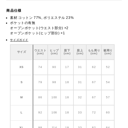
商品仕様
素材:コットン 77%, ポリエステル 23%
ポケットの有無
オープンポケット(ウエスト部分) ×2
オープンポケット(ヒップ部分) ×1
サイズガイド
ウエスト
ヒップ
股下
股上
もも周り
裾周り
サイズ
(cm)
(cm)
(cm)
(cm)
(cm)
(cm)
XS
74
90
17
31
62
52
S
79
98
18
31
67
54
M
86
100
18
32
67
57
L
92
106
18
33
72
60
XL
98
114
18
33
82
64