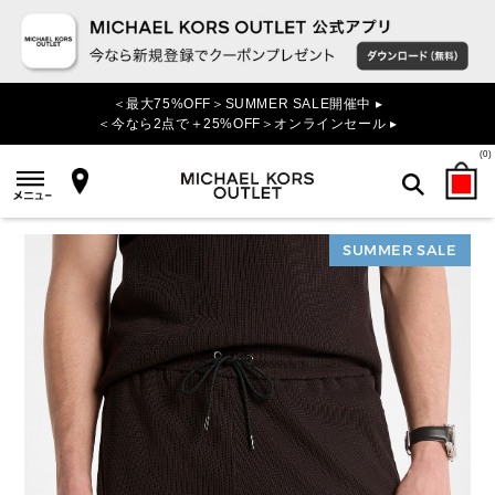
＜最大75%OFF＞SUMMER SALE開催中 ▸
＜今なら2点で＋25%OFF＞オンラインセール ▸
(
0
)
SUMMER SALE
検索