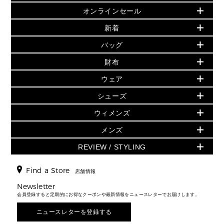
オンラインセール
セールおすすめアイテム
新着
▶ ウィメンズ
PRODUCT OF THE MONTH - 今月の特別価格
バッグ
バッグ
再値下げアイテム
夏のスタイル
財布
追加アイテム
財布
▶ すべて
人気の定番アイテム
小物
旗艦店からアウトレットに入荷
▶ ウィメンズすべて
ウェア
日本限定 - バッグ
シューズ・靴
日本限定 - 財布・小物
▶ ウィメンズすべて(ウェア・シューズ除く)
バッグ
▶ ウィメンズすべて
シューズ
ウェア
▶ ウィメンズすべて
バッグ
▶ ウィメンズすべて
財布・小物
ハンドバッグ・サッチェル
アクセサリー
GREENWICH
ウィメンズ
財布・小物
トップス
アクセサリー
▶ ウィメンズすべて
トートバッグ
時計
ミニ財布・フラグメントケース
ウェア
スカート・パンツ
メンズ
フレグランス
サンダル
ショルダーバッグ
人気の定番アイテム
▶ メンズ
折り財布(二つ折り・三つ折り)
シューズ
ワンピース・ドレス
シューズ
スニーカー
REVIEW / STYLING
クロスボディ・斜め掛け
▶ ウィメンズすべて
バッグ
長財布
▶ メンズすべて
時計・ジュエリー
ジャケット・アウター
ウェア
パンプス/フラット
バックパック
ウィメンズベストセラー
財布・小物
キーケース
新着
アクセサリー
▶ メンズすべて
▶ すべて
Find a Store
▶ メンズすべて
▶ メンズすべて
店舗情報
トラベル
新着
シューズ・靴
カードケース
バッグ
▶ メンズすべて
スタイリング
メンズバッグ
シューズレビュー ▸
Newsletter
通勤・通学アイテム
日本限定
ウェア
▶ メンズすべて
財布・小物
メンズ バッグ
会員登録すると定期的にお得なクーポンや最新情報をニュースレターでお届けします。
エディターレビュー
メンズ財布・小物
3 IN 1 / 2 IN 1 バッグ
▶ バッグすべて
アクセサリー
お財布レビュー ▸
シューズ・靴
メンズ 財布・小物
メンズアクセサリー
ニュースレターを登録する
▶ メンズすべて
通勤・通学アイテム
時計
ウェア
メンズ シューズ