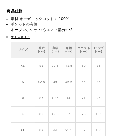
商品仕様
素材:オーガニックコットン 100%
ポケットの有無
オープンポケット(ウエスト部分) ×2
サイズガイド
着丈
肩幅
身幅
ウエスト
ヒップ
サイズ
(cm)
(cm)
(cm)
(cm)
(cm)
XS
81
37.5
43.5
60
85
S
82.5
39
45.5
66
86
M
85
40.5
46
71
96
L
86
42.5
51
78
102
XL
89
44
55.5
87
106