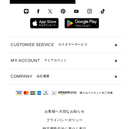
▶ メンズすべて
通勤・通学アイテム
時計
ウェア
メンズ シューズ
メンズシューズ
3 IN 1 バッグ
時計・ジュエリー
メンズ ウェア
メンズウェア
▶ 財布すべて
アクセサリー
メンズ 時計・その他
ミニ財布・フラグメントケース
折り財布(二つ折り・三つ折り)
長財布
CUSTOMER SERVICE
カスタマーサービス
▶ 小物すべて
キーケース
よくあるご質問
MY ACCOUNT
マイアカウント
ギフト用にラッピングができますか？
定期ケース・カードケース・名刺入れ
ショッピングバッグを購入商品分送ってもらえますか？
ポーチ
ログイン・会員登録
注文後に完了メールが受信できないのですが？
COMPANY
会社概要
▶ シューズ・靴
注文の変更・キャンセルはできますか？
サンダル
Michael Korsについて
通常いつ頃発送されますか？
スニーカー
会社概要
サイズ交換はできますか？
返品はできますか？
採用情報
パンプス・フラット
修理はできますか？
▶ ウェア
お客様へ大切なお知らせ
お問い合わせ
▶ アクセサリー(チャーム・ストラップ・サングラス)
プライバシーポリシー
▶ 時計
特定商取引法に基づく表記