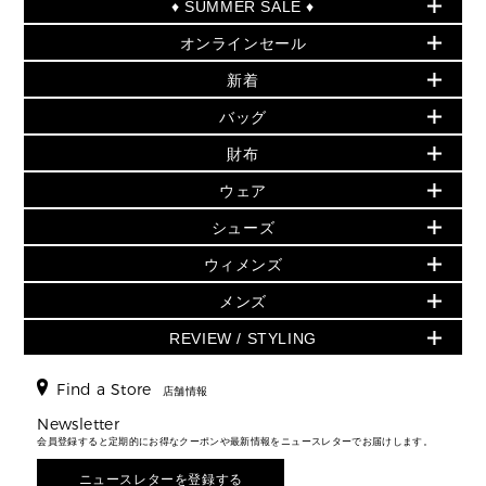
♦ SUMMER SALE ♦
オンラインセール
セールおすすめアイテム
新着
▶ ウィメンズ
PRODUCT OF THE MONTH - 今月の特別価格
バッグ
バッグ
再値下げアイテム
夏のスタイル
財布
追加アイテム
財布
▶ すべて
人気の定番アイテム
小物
旗艦店からアウトレットに入荷
▶ ウィメンズすべて
ウェア
日本限定 - バッグ
シューズ・靴
日本限定 - 財布・小物
▶ ウィメンズすべて(ウェア・シューズ除く)
バッグ
▶ ウィメンズすべて
シューズ
ウェア
▶ ウィメンズすべて
バッグ
▶ ウィメンズすべて
財布・小物
ハンドバッグ・サッチェル
アクセサリー
GREENWICH
ウィメンズ
財布・小物
トップス
アクセサリー
▶ ウィメンズすべて
トートバッグ
時計
ミニ財布・フラグメントケース
ウェア
スカート・パンツ
メンズ
フレグランス
サンダル
ショルダーバッグ
人気の定番アイテム
▶ メンズ
折り財布(二つ折り・三つ折り)
シューズ
ワンピース・ドレス
シューズ
スニーカー
REVIEW / STYLING
クロスボディ・斜め掛け
▶ ウィメンズすべて
バッグ
長財布
▶ メンズすべて
時計・ジュエリー
ジャケット・アウター
ウェア
パンプス/フラット
バックパック
ウィメンズベストセラー
財布・小物
キーケース
新着
アクセサリー
▶ メンズすべて
▶ すべて
Find a Store
▶ メンズすべて
▶ メンズすべて
店舗情報
トラベル
新着
シューズ・靴
カードケース
バッグ
▶ メンズすべて
スタイリング
メンズバッグ
シューズレビュー ▸
Newsletter
通勤・通学アイテム
日本限定
ウェア
▶ メンズすべて
財布・小物
メンズ バッグ
会員登録すると定期的にお得なクーポンや最新情報をニュースレターでお届けします。
エディターレビュー
メンズ財布・小物
3 IN 1 / 2 IN 1 バッグ
▶ バッグすべて
アクセサリー
お財布レビュー ▸
シューズ・靴
メンズ 財布・小物
メンズアクセサリー
ニュースレターを登録する