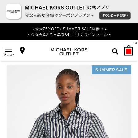
＜最大75%OFF＞SUMMER SALE開催中 ▸
＜今なら2点で＋25%OFF＞オンラインセール ▸
(
0
)
SUMMER SALE
検索