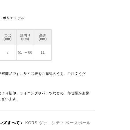
クルポリエステル
つば
頭周り
高さ
(cm)
(cm)
(cm)
7
51 〜 66
11
不可商品です。サイズ表をご確認のうえ、ご注文くだ
により刻印、ライニングやパーツなどの一部仕様が画像
ございます。
ンズすべて
/
KORS ヴァ―シティ ベースボール