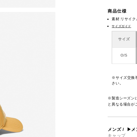
商品仕様
素材:リサイ
サイズガイド
サイズ
O/S
※サイズ交換
さい。
※製造シーズン
と異なる場合が
メンズ
/
▶メ
キャップ