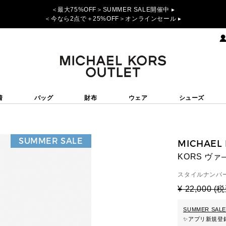
＜最大75%OFF＞SUMMER SALE開催中 ▸
＜今なら2点で＋25%OFF＞オンラインセール ▸
着
バッグ
財布
ウェア
シューズ
SUMMER SALE
MICHAEL
KORS ヴ
スタイルナンバー
¥ 22,000 (
SUMMER SALE
✨
アプリ新規登録