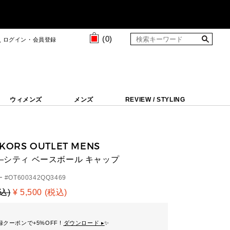
(
0
)
ログイン・会員登録
ウィメンズ
メンズ
REVIEW / STYLING
 KORS OUTLET MENS
ァ―シティ ベースボール キャップ
 #
OT600342QQ3469
税込)
¥ 5,500 (税込)
クーポンで+5%OFF !
ダウンロード ▸
✨