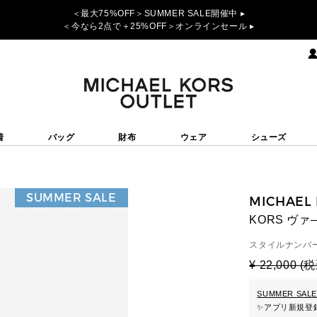
＜最大75%OFF＞SUMMER SALE開催中 ▸
＜今なら2点で＋25%OFF＞オンラインセール ▸
着
バッグ
財布
ウェア
シューズ
SUMMER SALE
MICHAEL
KORS ヴ
スタイルナンバー
¥ 22,000 (
SUMMER SALE
✨
アプリ新規登録