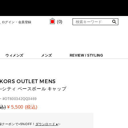
(
0
)
ログイン・会員登録
ウィメンズ
メンズ
REVIEW / STYLING
 KORS OUTLET MENS
ァ―シティ ベースボール キャップ
 #
OT600342QQ3469
税込)
¥ 5,500 (税込)
クーポンで+5%OFF !
ダウンロード ▸
✨