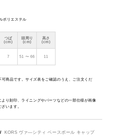
クルポリエステル
つば
頭周り
高さ
(cm)
(cm)
(cm)
7
51 〜 66
11
不可商品です。サイズ表をご確認のうえ、ご注文くだ
により刻印、ライニングやパーツなどの一部仕様が画像
ございます。
/
KORS ヴァ―シティ ベースボール キャップ