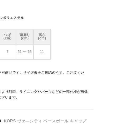
クルポリエステル
つば
頭周り
高さ
(cm)
(cm)
(cm)
7
51 〜 66
11
不可商品です。サイズ表をご確認のうえ、ご注文くだ
により刻印、ライニングやパーツなどの一部仕様が画像
ございます。
/
KORS ヴァ―シティ ベースボール キャップ