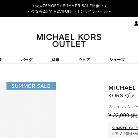
＜最大75%OFF＞SUMMER SALE開催中 ▸
＜今なら2点で＋25%OFF＞オンラインセール ▸
着
バッグ
財布
ウェア
シューズ
SUMMER SALE
MICHAEL
KORS ヴ
スタイルナンバー
¥ 22,000 (
SUMMER SALE
✨
アプリ新規登録