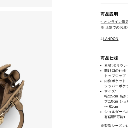
商品説明
< オンライン限定
※ 店舗でのお
#
LANDON
商品仕様
素材:ポリウレ
開け口の仕様
トップジップ
内側ポケット
ジッパーポケッ
サイズ:
幅:25cm 高さ
プ:10cm ショ
〜 61cm
ショルダーベ
有(調節可能)
※製造シーズン