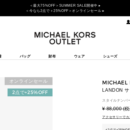
＜最大75%OFF＞SUMMER SALE開催中 ▸
＜今なら2点で＋25%OFF＞オンラインセール ▸
着
バッグ
財布
ウェア
シューズ
オンラインセール
MICHAEL
LANDON 
2点で+25%OFF
スタイルナンバー
¥ 88,000 (
アクセサリーでカ
⚡
2点で+25%O