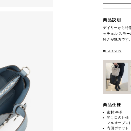
商品説明
デイリーから特別
ッチェル スモ
軽さが魅力です
#
CARSON
商品仕様
素材:牛革
開け口の仕様
フルオープン(
内側ポケット