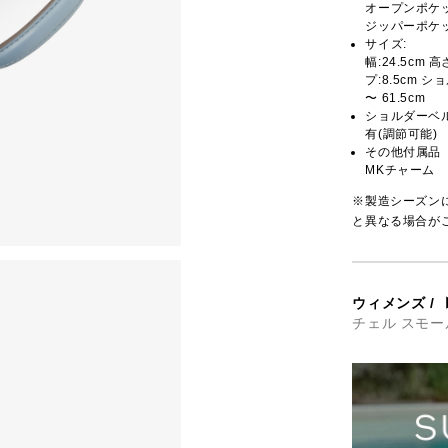
オープンポケッ
ジッパーポケッ
サイズ:
幅:24.5cm 
プ:8.5cm シ
〜 61.5cm
ショルダーベ
有(調節可能)
その他付属品
MKチャーム
※製造シーズン
と異なる場合が
ウィメンズ
/
チェル スモー