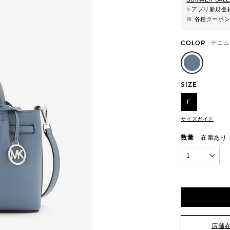
✨
アプリ新規登録
※ 各種クーポ
COLOR
デニム
SIZE
F
サイズガイド
数量
在庫あり
1
店舗