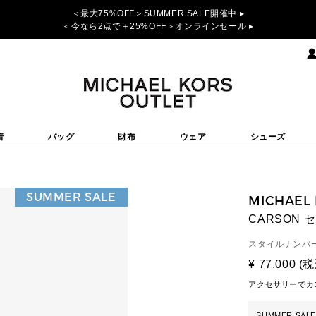
＜最大75%OFF＞SUMMER SALE開催中 ▸
＜今なら2点で＋25%OFF＞オンラインセール ▸
着
バッグ
財布
ウェア
シューズ
SUMMER SALE
MICHAEL
CARSON
スタイルナンバー
¥ 77,000 (
アクセサリーでカ
SUMMER SALE