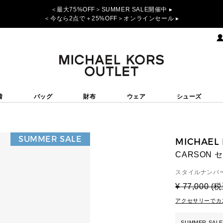
＜最大75%OFF＞SUMMER SALE開催中 ▸
＜今なら2点で＋25%OFF＞オンラインセール ▸
着
バッグ
財布
ウェア
シューズ
SUMMER SALE
MICHAEL
CARSON
スタイルナンバー
¥ 77,000 (
アクセサリーでカ
SUMMER SALE