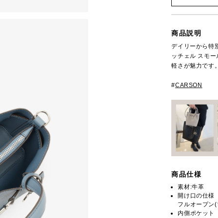
商品説明
デイリーから特別
ッチェル スモ
軽さが魅力です
#
CARSON
商品仕様
素材:牛革
開け口の仕様
フルオープン(
内側ポケット