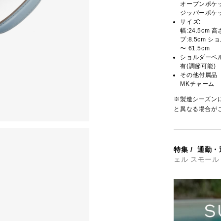
オープンポケッ
ジッパーポケッ
サイズ:
幅:24.5cm 
プ:8.5cm シ
〜 61.5cm
ショルダーベ
有(調節可能)
その他付属品
MKチャーム
※製造シーズン
と異なる場合が
特集
/
通勤・
ェル スモール