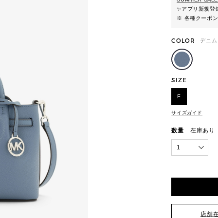
✨
アプリ新規登録
※ 各種クーポ
COLOR
デニム
SIZE
F
サイズガイド
数量
在庫あり
1
店舗