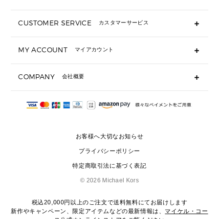
折り財布(二つ折り・三つ折り)
長財布
CUSTOMER SERVICE
カスタマーサービス
▶ 小物すべて
キーケース
よくあるご質問
MY ACCOUNT
マイアカウント
ギフト用にラッピングができますか？
定期ケース・カードケース・名刺入れ
ショッピングバッグを購入商品分送ってもらえますか？
ポーチ
ログイン・会員登録
注文後に完了メールが受信できないのですが？
COMPANY
会社概要
▶ シューズ・靴
注文の変更・キャンセルはできますか？
サンダル
Michael Korsについて
通常いつ頃発送されますか？
スニーカー
会社概要
サイズ交換はできますか？
返品はできますか？
採用情報
パンプス・フラット
修理はできますか？
▶ ウェア
お客様へ大切なお知らせ
お問い合わせ
▶ アクセサリー(チャーム・ストラップ・サングラス)
プライバシーポリシー
▶ 時計
特定商取引法に基づく表記
▶ ジュエリー
©
2026 Michael Kors
税込20,000円以上のご注文で送料無料にてお届けします
新作やキャンペーン、限定アイテムなどの最新情報は、
マイケル・コー