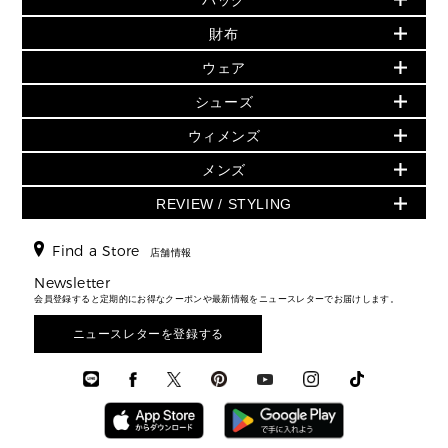
バッグ
再値下げアイテム
夏のスタイル
財布
追加アイテム
財布
▶ すべて
人気の定番アイテム
小物
旗艦店からアウトレットに入荷
▶ ウィメンズすべて
ウェア
日本限定 - バッグ
シューズ・靴
日本限定 - 財布・小物
▶ ウィメンズすべて(ウェア・シューズ除く)
バッグ
▶ ウィメンズすべて
シューズ
ウェア
▶ ウィメンズすべて
バッグ
▶ ウィメンズすべて
財布・小物
ハンドバッグ・サッチェル
アクセサリー
GREENWICH
ウィメンズ
財布・小物
トップス
アクセサリー
▶ ウィメンズすべて
トートバッグ
時計
ミニ財布・フラグメントケース
ウェア
スカート・パンツ
メンズ
フレグランス
サンダル
ショルダーバッグ
人気の定番アイテム
▶ メンズ
折り財布(二つ折り・三つ折り)
シューズ
ワンピース・ドレス
シューズ
スニーカー
REVIEW / STYLING
クロスボディ・斜め掛け
▶ ウィメンズすべて
バッグ
長財布
▶ メンズすべて
時計・ジュエリー
ジャケット・アウター
ウェア
パンプス/フラット
バックパック
ウィメンズベストセラー
財布・小物
キーケース
新着
アクセサリー
▶ メンズすべて
▶ すべて
Find a Store
▶ メンズすべて
▶ メンズすべて
店舗情報
トラベル
新着
シューズ・靴
カードケース
バッグ
▶ メンズすべて
スタイリング
メンズバッグ
シューズレビュー ▸
Newsletter
通勤・通学アイテム
日本限定
ウェア
▶ メンズすべて
財布・小物
メンズ バッグ
会員登録すると定期的にお得なクーポンや最新情報をニュースレターでお届けします。
エディターレビュー
メンズ財布・小物
3 IN 1 / 2 IN 1 バッグ
▶ バッグすべて
アクセサリー
お財布レビュー ▸
シューズ・靴
メンズ 財布・小物
メンズアクセサリー
ニュースレターを登録する
▶ メンズすべて
通勤・通学アイテム
時計
ウェア
メンズ シューズ
メンズシューズ
3 IN 1 バッグ
時計・ジュエリー
メンズ ウェア
メンズウェア
▶ 財布すべて
アクセサリー
メンズ 時計・その他
ミニ財布・フラグメントケース