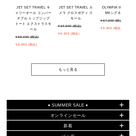
JET SET TRAVEL キ
JET SET TRAVEL カ
OLYMPIA サンダル -
ャリーオール コンバー
メラ クロスボディ ス
MKシグネチャー
チブル トップジップ
モール
￥47,300 (税込)
トート エクストラスモ
￥49,500 (税込)
￥9,900 (税込)
ール
￥9,900 (税込)
￥66,000 (税込)
￥9,900 (税込)
もっと見る
♦ SUMMER SALE ♦
オンラインセール
セールおすすめアイテム
新着
▶ ウィメンズ
PRODUCT OF THE MONTH - 今月の特別価格
バッグ