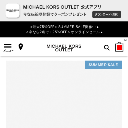
＜最大75%OFF＞SUMMER SALE開催中 ▸
＜今なら2点で＋25%OFF＞オンラインセール ▸
(
0
)
SUMMER SALE
検索