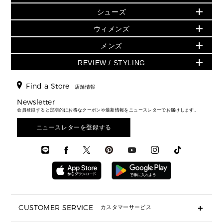
▶ ウィメンズすべて(ウェア・シューズ除く)
バッグ
▶ ウィメンズすべて
シューズ
ウェア
▶ ウィメンズすべて
バッグ
▶ ウィメンズすべて
財布・小物
ハンドバッグ・サッチェル
アクセサリー
GREENWICH
ウィメンズ
財布・小物
トップス
アクセサリー
▶ ウィメンズすべて
トートバッグ
時計
ミニ財布・フラグメントケース
ウェア
スカート・パンツ
メンズ
フレグランス
サンダル
ショルダーバッグ
人気の定番アイテム
▶ メンズ
折り財布(二つ折り・三つ折り)
シューズ
ワンピース・ドレス
シューズ
スニーカー
REVIEW / STYLING
クロスボディ・斜め掛け
▶ ウィメンズすべて
バッグ
長財布
▶ メンズすべて
時計・ジュエリー
ジャケット・アウター
ウェア
パンプス/フラット
バックパック
ウィメンズベストセラー
財布・小物
キーケース
新着
アクセサリー
▶ メンズすべて
▶ すべて
Find a Store
▶ メンズすべて
▶ メンズすべて
店舗情報
トラベル
新着
シューズ・靴
カードケース
バッグ
▶ メンズすべて
スタイリング
メンズバッグ
シューズレビュー ▸
Newsletter
通勤・通学アイテム
日本限定
ウェア
▶ メンズすべて
財布・小物
メンズ バッグ
会員登録すると定期的にお得なクーポンや最新情報をニュースレターでお届けします。
エディターレビュー
メンズ財布・小物
3 IN 1 / 2 IN 1 バッグ
▶ バッグすべて
アクセサリー
お財布レビュー ▸
シューズ・靴
メンズ 財布・小物
メンズアクセサリー
ニュースレターを登録する
▶ メンズすべて
通勤・通学アイテム
時計
ウェア
メンズ シューズ
メンズシューズ
3 IN 1 バッグ
時計・ジュエリー
メンズ ウェア
メンズウェア
▶ 財布すべて
アクセサリー
メンズ 時計・その他
ミニ財布・フラグメントケース
折り財布(二つ折り・三つ折り)
長財布
CUSTOMER SERVICE
カスタマーサービス
▶ 小物すべて