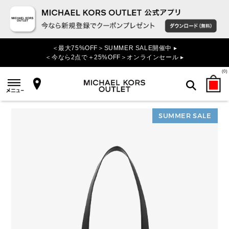
＜最大75%OFF＞SUMMER SALE開催中 ▸
＜今なら2点で＋25%OFF＞オンラインセール ▸
(
0
)
SUMMER SALE
検索