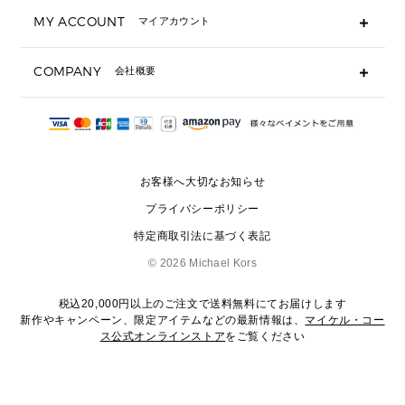
キーケース
よくあるご質問
MY ACCOUNT
マイアカウント
ギフト用にラッピングができますか？
定期ケース・カードケース・名刺入れ
ショッピングバッグを購入商品分送ってもらえますか？
ポーチ
ログイン・会員登録
注文後に完了メールが受信できないのですが？
COMPANY
会社概要
▶ シューズ・靴
注文の変更・キャンセルはできますか？
サンダル
Michael Korsについて
通常いつ頃発送されますか？
スニーカー
会社概要
サイズ交換はできますか？
返品はできますか？
採用情報
パンプス・フラット
修理はできますか？
▶ ウェア
お客様へ大切なお知らせ
お問い合わせ
▶ アクセサリー(チャーム・ストラップ・サングラス)
プライバシーポリシー
▶ 時計
特定商取引法に基づく表記
▶ ジュエリー
©
2026 Michael Kors
税込20,000円以上のご注文で送料無料にてお届けします
新作やキャンペーン、限定アイテムなどの最新情報は、
マイケル・コー
ス公式オンラインストア
をご覧ください