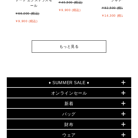
トート エクストラスモ
グネチャー
￥49,500 (税込)
ール
￥82,500 (税込)
￥9,900 (税込)
￥66,000 (税込)
￥14,300 (税込)
￥9,900 (税込)
もっと見る
♦ SUMMER SALE ♦
オンラインセール
セールおすすめアイテム
新着
▶ ウィメンズ
PRODUCT OF THE MONTH - 今月の特別価格
バッグ
バッグ
再値下げアイテム
初夏のスタイル
財布
追加アイテム
財布
▶ すべて
人気の定番アイテム
小物
旗艦店からアウトレットに入荷
▶ ウィメンズすべて
ウェア
日本限定 - バッグ
シューズ・靴
日本限定 - 財布・小物