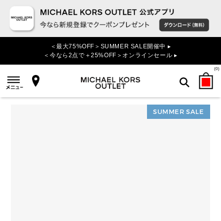
＜最大75%OFF＞SUMMER SALE開催中 ▸
＜今なら2点で＋25%OFF＞オンラインセール ▸
(
0
)
SUMMER SALE
検索