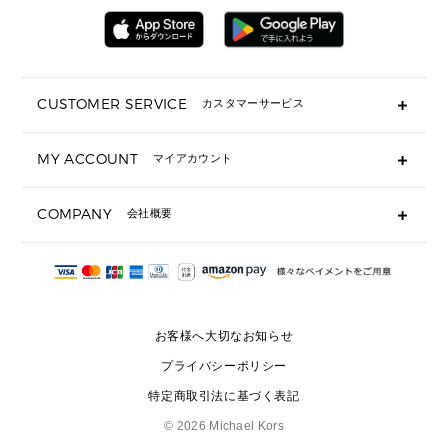
▶ 財布すべて
アクセサリー
メンズ 時計・その他
ミニ財布・フラグメントケース
折り財布(二つ折り・三つ折り)
長財布
CUSTOMER SERVICE
カスタマーサービス
▶ 小物すべて
キーケース
よくあるご質問
MY ACCOUNT
マイアカウント
ギフト用にラッピングができますか？
定期ケース・カードケース・名刺入れ
ショッピングバッグを購入商品分送ってもらえますか？
ポーチ
ログイン・会員登録
注文後に完了メールが受信できないのですが？
COMPANY
会社概要
▶ シューズ・靴
注文の変更・キャンセルはできますか？
サンダル
Michael Korsについて
通常いつ頃発送されますか？
スニーカー
会社概要
サイズ交換はできますか？
返品はできますか？
採用情報
パンプス・フラット
修理はできますか？
▶ ウェア
お客様へ大切なお知らせ
お問い合わせ
▶ アクセサリー(チャーム・ストラップ・サングラス)
プライバシーポリシー
▶ 時計
特定商取引法に基づく表記
▶ ジュエリー
©
2026 Michael Kors