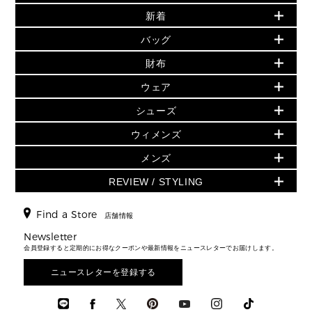
新着
▶ ウィメンズ
PRODUCT OF THE MONTH - 今月の特別価格
バッグ
バッグ
再値下げアイテム
初夏のスタイル
財布
追加アイテム
財布
▶ すべて
人気の定番アイテム
小物
旗艦店からアウトレットに入荷
▶ ウィメンズすべて
ウェア
日本限定 - バッグ
シューズ・靴
日本限定 - 財布・小物
▶ ウィメンズすべて(ウェア・シューズ除く)
バッグ
▶ ウィメンズすべて
シューズ
ウェア
▶ ウィメンズすべて
バッグ
▶ ウィメンズすべて
財布・小物
ハンドバッグ・サッチェル
アクセサリー
GREENWICH
ウィメンズ
財布・小物
トップス
アクセサリー
▶ ウィメンズすべて
トートバッグ
時計
ミニ財布・フラグメントケース
ウェア
スカート・パンツ
メンズ
フレグランス
サンダル
ショルダーバッグ
人気の定番アイテム
▶ メンズ
折り財布(二つ折り・三つ折り)
シューズ
ワンピース・ドレス
シューズ
スニーカー
REVIEW / STYLING
クロスボディ・斜め掛け
▶ ウィメンズすべて
バッグ
長財布
▶ メンズすべて
時計・ジュエリー
ジャケット・アウター
ウェア
パンプス/フラット
バックパック
ウィメンズベストセラー
財布・小物
キーケース
新着
アクセサリー
▶ メンズすべて
▶ すべて
Find a Store
▶ メンズすべて
▶ メンズすべて
店舗情報
トラベル
新着
シューズ・靴
カードケース
バッグ
▶ メンズすべて
スタイリング
メンズバッグ
シューズレビュー ▸
Newsletter
通勤・通学アイテム
日本限定
ウェア
▶ メンズすべて
財布・小物
メンズ バッグ
会員登録すると定期的にお得なクーポンや最新情報をニュースレターでお届けします。
エディターレビュー
メンズ財布・小物
3 IN 1 / 2 IN 1 バッグ
▶ バッグすべて
アクセサリー
お財布レビュー ▸
シューズ・靴
メンズ 財布・小物
メンズアクセサリー
ニュースレターを登録する
▶ メンズすべて
通勤・通学アイテム
時計
ウェア
メンズ シューズ
メンズシューズ
3 IN 1 バッグ
時計・ジュエリー
メンズ ウェア
メンズウェア