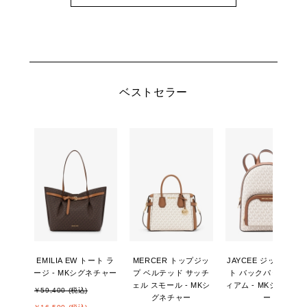
ベストセラー
EMILIA EW トート ラ
MERCER トップジッ
JAYCEE ジップポケ
ージ - MKシグネチャー
プ ベルテッド サッチ
ト バックパック ミデ
ェル スモール - MKシ
ィアム - MKシグネチ
￥59,400 (税込)
グネチャー
ー