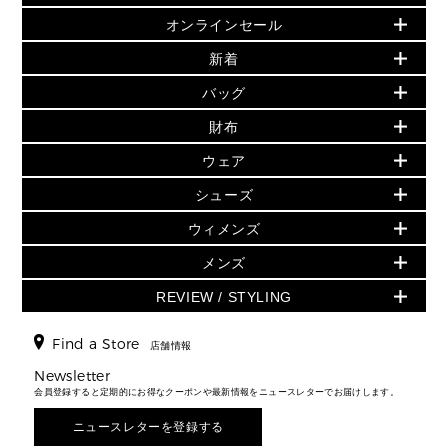
オンラインセール
セールおすすめアイテム
新着
▶ ウィメンズ
PRODUCT OF THE MONTH - 今月の特別価格
バッグ
バッグ
再値下げアイテム
夏のスタイル
財布
追加アイテム
財布
▶ すべて
人気の定番アイテム
小物
旗艦店からアウトレットに入荷
▶ ウィメンズすべて
ウェア
日本限定 - バッグ
シューズ・靴
日本限定 - 財布・小物
▶ ウィメンズすべて(ウェア・シューズ除く)
バッグ
▶ ウィメンズすべて
シューズ
ウェア
▶ ウィメンズすべて
バッグ
▶ ウィメンズすべて
財布・小物
ハンドバッグ・サッチェル
アクセサリー
GREENWICH
ウィメンズ
財布・小物
トップス
アクセサリー
▶ ウィメンズすべて
トートバッグ
時計
ミニ財布・フラグメントケース
ウェア
スカート・パンツ
メンズ
フレグランス
サンダル
ショルダーバッグ
人気の定番アイテム
▶ メンズ
折り財布(二つ折り・三つ折り)
シューズ
ワンピース・ドレス
シューズ
スニーカー
REVIEW / STYLING
クロスボディ・斜め掛け
▶ ウィメンズすべて
バッグ
長財布
▶ メンズすべて
時計・ジュエリー
ジャケット・アウター
ウェア
パンプス/フラット
バックパック
ウィメンズベストセラー
財布・小物
キーケース
新着
アクセサリー
▶ メンズすべて
▶ すべて
Find a Store
▶ メンズすべて
▶ メンズすべて
店舗情報
トラベル
新着
シューズ・靴
カードケース
バッグ
▶ メンズすべて
スタイリング
メンズバッグ
シューズレビュー ▸
Newsletter
通勤・通学アイテム
日本限定
ウェア
▶ メンズすべて
財布・小物
メンズ バッグ
会員登録すると定期的にお得なクーポンや最新情報をニュースレターでお届けします。
エディターレビュー
メンズ財布・小物
3 IN 1 / 2 IN 1 バッグ
▶ バッグすべて
アクセサリー
お財布レビュー ▸
シューズ・靴
メンズ 財布・小物
メンズアクセサリー
ニュースレターを登録する
▶ メンズすべて
通勤・通学アイテム
時計
ウェア
メンズ シューズ