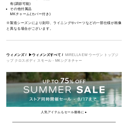
有(調節可能)
その他付属品
MKチャーム(カバー付き)
※製造シーズンにより刻印、ライニングやパーツなどの一部仕様が画像
と異なる場合がございます。
ウィメンズ
/
▶ウィメンズすべて
/
MIRELLA EW ウーヴン トップジ
ップ クロスボディ スモール - MKシグネチャー
人気アイテムもセール価格に ▸