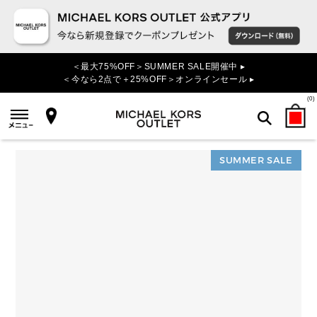
＜最大75%OFF＞SUMMER SALE開催中 ▸
＜今なら2点で＋25%OFF＞オンラインセール ▸
(
0
)
SUMMER SALE
検索