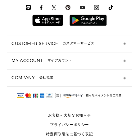
メンズシューズ
3 IN 1 バッグ
時計・ジュエリー
メンズ ウェア
メンズウェア
▶ 財布すべて
アクセサリー
メンズ 時計・その他
ミニ財布・フラグメントケース
折り財布(二つ折り・三つ折り)
長財布
CUSTOMER SERVICE
カスタマーサービス
▶ 小物すべて
キーケース
よくあるご質問
MY ACCOUNT
マイアカウント
ギフト用にラッピングができますか？
定期ケース・カードケース・名刺入れ
ショッピングバッグを購入商品分送ってもらえますか？
ポーチ
ログイン・会員登録
注文後に完了メールが受信できないのですが？
COMPANY
会社概要
▶ シューズ・靴
注文の変更・キャンセルはできますか？
サンダル
Michael Korsについて
通常いつ頃発送されますか？
スニーカー
会社概要
サイズ交換はできますか？
返品はできますか？
採用情報
パンプス・フラット
修理はできますか？
▶ ウェア
お客様へ大切なお知らせ
お問い合わせ
▶ アクセサリー(チャーム・ストラップ・サングラス)
プライバシーポリシー
▶ 時計
特定商取引法に基づく表記
▶ ジュエリー