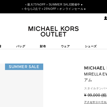
＜最大75%OFF＞SUMMER SALE開催中 ▸
＜今なら2点で＋25%OFF＞オンラインセール ▸
着
バッグ
財布
ウェア
シューズ
SUMMER SALE
MICHAEL
MIRELLA
アム
スタイルナンバー
¥ 99,000 (
アクセサリーでカ