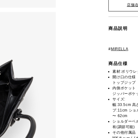
店舗
商品説明
#
MIRELLA
商品仕様
素材:ポリウレ
開け口の仕様
トップジップ
内側ポケット
ジッパーポケッ
サイズ:
幅:33.5cm 
プ:11cm ショ
〜 62cm
ショルダーベ
有(調節可能)
その他付属品