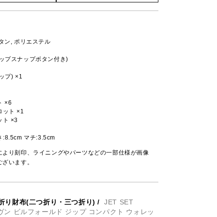
タン, ポリエステル
ップスナップボタン付き)
プ) ×1
 ×6
ット ×1
ト ×3
さ:8.5cm マチ:3.5cm
により刻印、ライニングやパーツなどの一部仕様が画像
ございます。
折り財布(二つ折り・三つ折り)
/
JET SET
ウーヴン ビルフォールド ジップ コンパクト ウォレッ