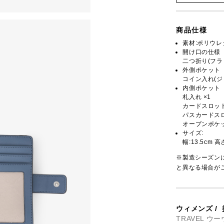
商品仕様
素材:ポリウレ
開け口の仕様
二つ折り(フラ
外側ポケット
コイン入れ(ジッ
内側ポケット
札入れ ×1
カードスロット
パスカードスロ
オープンポケッ
サイズ:
幅:13.5cm 高
※製造シーズン
と異なる場合が
ウィメンズ
/
TRAVEL 