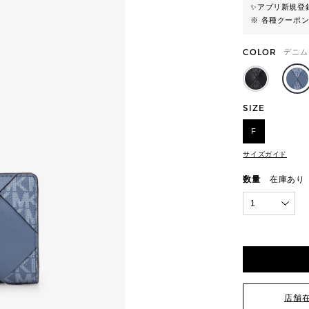
✨
アプリ新規登録
※ 各種クーポ
COLOR
デニム
SIZE
F
サイズガイド
数量
在庫あり
1
店舗