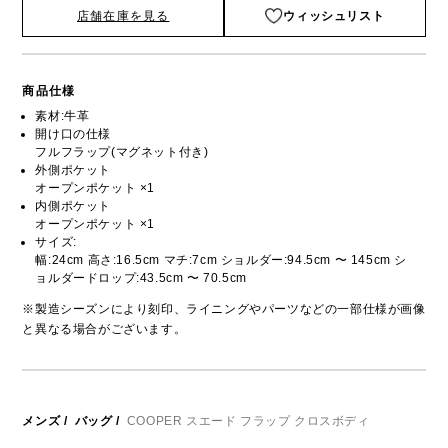
店舗在庫を見る
ウィッシュリスト
商品仕様
素材:牛革
開け口の仕様
フルフラップ(マグネット付き)
外側ポケット
オープンポケット ×1
内側ポケット
オープンポケット ×1
サイズ:
幅:24cm 高さ:16.5cm マチ:7cm ショルダー:94.5cm 〜 145cm シ
ョルダードロップ:43.5cm 〜 70.5cm
※製造シーズンにより刻印、ライニングやパーツなどの一部仕様が画像
と異なる場合がございます。
メンズ
/
バッグ
/
COOPER スエード フラップ クロスボディ