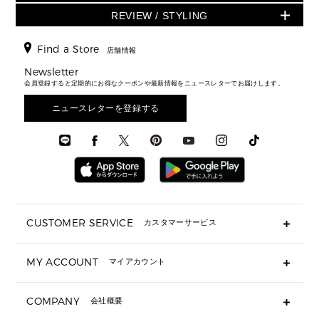
▶ メンズ
折り財布(二つ折り・三つ折り)
シューズ
ワンピース・ドレス
シューズ
スニーカー
REVIEW / STYLING
クロスボディ・斜め掛け
▶ ウィメンズすべて
バッグ
長財布
▶ メンズすべて
時計・ジュエリー
ジャケット・アウター
ウェア
パンプス/フラット
バックパック
ウィメンズベストセラー
財布・小物
キーケース
新着
アクセサリー
▶ メンズすべて
▶ すべて
Find a Store
▶ メンズすべて
▶ メンズすべて
店舗情報
トラベル
新着
シューズ・靴
カードケース
バッグ
▶ メンズすべて
スタイリング
メンズバッグ
シューズレビュー ▸
Newsletter
通勤・通学アイテム
日本限定
ウェア
▶ メンズすべて
財布・小物
メンズ バッグ
会員登録すると定期的にお得なクーポンや最新情報をニュースレターでお届けします。
エディターレビュー
メンズ財布・小物
3 IN 1 / 2 IN 1 バッグ
▶ バッグすべて
アクセサリー
お財布レビュー ▸
シューズ・靴
メンズ 財布・小物
メンズアクセサリー
ニュースレターを登録する
▶ メンズすべて
通勤・通学アイテム
時計
ウェア
メンズ シューズ
メンズシューズ
3 IN 1 バッグ
時計・ジュエリー
メンズ ウェア
メンズウェア
▶ 財布すべて
アクセサリー
メンズ 時計・その他
ミニ財布・フラグメントケース
折り財布(二つ折り・三つ折り)
長財布
CUSTOMER SERVICE
カスタマーサービス
▶ 小物すべて
キーケース
よくあるご質問
MY ACCOUNT
マイアカウント
ギフト用にラッピングができますか？
定期ケース・カードケース・名刺入れ
ショッピングバッグを購入商品分送ってもらえますか？
ポーチ
ログイン・会員登録
注文後に完了メールが受信できないのですが？
COMPANY
会社概要
▶ シューズ・靴
注文の変更・キャンセルはできますか？