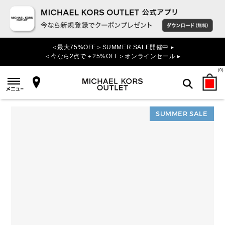
＜最大75%OFF＞SUMMER SALE開催中 ▸
＜今なら2点で＋25%OFF＞オンラインセール ▸
(
0
)
SUMMER SALE
検索