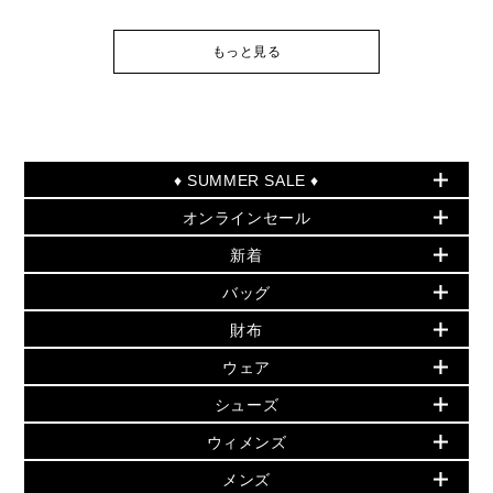
もっと見る
♦ SUMMER SALE ♦
オンラインセール
セールおすすめアイテム
新着
▶ ウィメンズ
PRODUCT OF THE MONTH - 今月の特別価格
バッグ
バッグ
再値下げアイテム
夏のスタイル
財布
追加アイテム
財布
▶ すべて
人気の定番アイテム
小物
旗艦店からアウトレットに入荷
▶ ウィメンズすべて
ウェア
日本限定 - バッグ
シューズ・靴
日本限定 - 財布・小物
▶ ウィメンズすべて(ウェア・シューズ除く)
バッグ
▶ ウィメンズすべて
シューズ
ウェア
▶ ウィメンズすべて
バッグ
▶ ウィメンズすべて
財布・小物
ハンドバッグ・サッチェル
アクセサリー
GREENWICH
ウィメンズ
財布・小物
トップス
アクセサリー
▶ ウィメンズすべて
トートバッグ
時計
ミニ財布・フラグメントケース
ウェア
スカート・パンツ
メンズ
フレグランス
サンダル
ショルダーバッグ
人気の定番アイテム