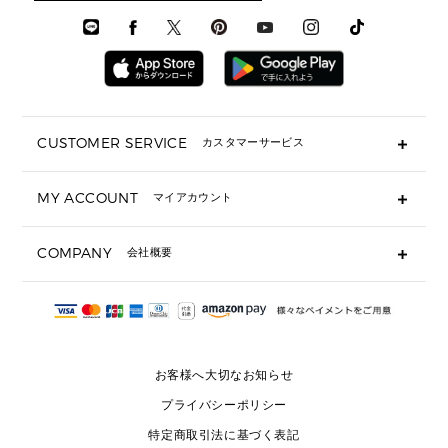
メンズ シューズ
メンズシューズ
3 IN 1 バッグ
時計・ジュエリー
メンズ ウェア
メンズウェア
▶ 財布すべて
アクセサリー
メンズ 時計・その他
ミニ財布・フラグメントケース
折り財布(二つ折り・三つ折り)
長財布
CUSTOMER SERVICE
カスタマーサービス
▶ 小物すべて
キーケース
よくあるご質問
MY ACCOUNT
マイアカウント
ギフト用にラッピングができますか？
定期ケース・カードケース・名刺入れ
ショッピングバッグを購入商品分送ってもらえますか？
ポーチ
ログイン・会員登録
注文後に完了メールが受信できないのですが？
COMPANY
会社概要
▶ シューズ・靴
注文の変更・キャンセルはできますか？
サンダル
Michael Korsについて
通常いつ頃発送されますか？
スニーカー
会社概要
サイズ交換はできますか？
返品はできますか？
採用情報
パンプス・フラット
修理はできますか？
▶ ウェア
お客様へ大切なお知らせ
お問い合わせ
▶ アクセサリー(チャーム・ストラップ・サングラス)
プライバシーポリシー
▶ 時計
特定商取引法に基づく表記