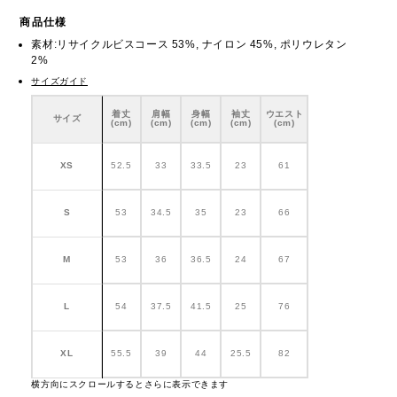
商品仕様
素材:リサイクルビスコース 53%, ナイロン 45%, ポリウレタン
2%
サイズガイド
着丈
肩幅
身幅
袖丈
ウエスト
サイズ
(cm)
(cm)
(cm)
(cm)
(cm)
XS
52.5
33
33.5
23
61
S
53
34.5
35
23
66
M
53
36
36.5
24
67
L
54
37.5
41.5
25
76
XL
55.5
39
44
25.5
82
横方向にスクロールするとさらに表示できます