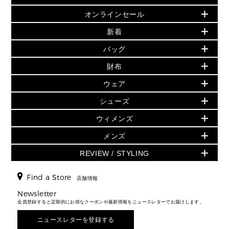
オンラインセール
セールおすすめアイテム
新着
▶ ウィメンズ
PRODUCT OF THE MONTH - 今月の特別価格
バッグ
バッグ
再値下げアイテム
夏のスタイル
財布
追加アイテム
財布
▶ すべて
人気の定番アイテム
小物
旗艦店からアウトレットに入荷
▶ ウィメンズすべて
ウェア
日本限定 - バッグ
シューズ・靴
日本限定 - 財布・小物
▶ ウィメンズすべて(ウェア・シューズ除く)
バッグ
▶ ウィメンズすべて
シューズ
ウェア
▶ ウィメンズすべて
バッグ
▶ ウィメンズすべて
財布・小物
ハンドバッグ・サッチェル
アクセサリー
GREENWICH
ウィメンズ
財布・小物
トップス
アクセサリー
▶ ウィメンズすべて
トートバッグ
時計
ミニ財布・フラグメントケース
ウェア
スカート・パンツ
メンズ
フレグランス
サンダル
ショルダーバッグ
人気の定番アイテム
▶ メンズ
折り財布(二つ折り・三つ折り)
シューズ
ワンピース・ドレス
シューズ
スニーカー
REVIEW / STYLING
クロスボディ・斜め掛け
▶ ウィメンズすべて
バッグ
長財布
▶ メンズすべて
時計・ジュエリー
ジャケット・アウター
ウェア
パンプス/フラット
バックパック
ウィメンズベストセラー
財布・小物
キーケース
新着
アクセサリー
▶ メンズすべて
▶ すべて
Find a Store
▶ メンズすべて
▶ メンズすべて
店舗情報
トラベル
新着
シューズ・靴
カードケース
バッグ
▶ メンズすべて
スタイリング
メンズバッグ
シューズレビュー ▸
Newsletter
通勤・通学アイテム
日本限定
ウェア
▶ メンズすべて
財布・小物
メンズ バッグ
会員登録すると定期的にお得なクーポンや最新情報をニュースレターでお届けします。
エディターレビュー
メンズ財布・小物
3 IN 1 / 2 IN 1 バッグ
▶ バッグすべて
アクセサリー
お財布レビュー ▸
シューズ・靴
メンズ 財布・小物
メンズアクセサリー
ニュースレターを登録する
▶ メンズすべて
通勤・通学アイテム
時計
ウェア