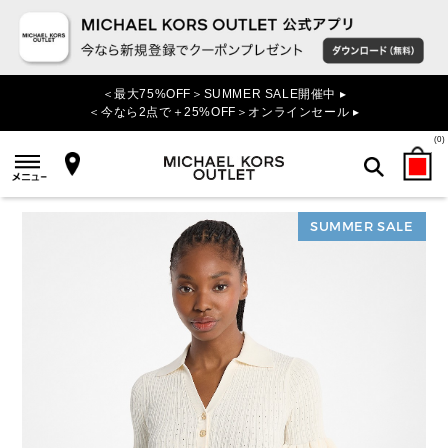
＜最大75%OFF＞SUMMER SALE開催中 ▸
＜今なら2点で＋25%OFF＞オンラインセール ▸
(
0
)
SUMMER SALE
検索