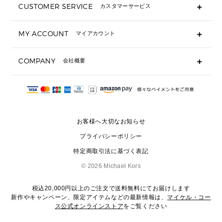
CUSTOMER SERVICE
カスタマーサービス
▶ 小物すべて
キーケース
よくあるご質問
MY ACCOUNT
マイアカウント
ギフト用にラッピングができますか？
定期ケース・カードケース・名刺入れ
ショッピングバッグを購入商品分送ってもらえますか？
ポーチ
ログイン・会員登録
注文後に完了メールが受信できないのですが？
COMPANY
会社概要
▶ シューズ・靴
注文の変更・キャンセルはできますか？
サンダル
Michael Korsについて
通常いつ頃発送されますか？
スニーカー
会社概要
サイズ交換はできますか？
返品はできますか？
採用情報
パンプス・フラット
修理はできますか？
▶ ウェア
お客様へ大切なお知らせ
お問い合わせ
▶ アクセサリー(チャーム・ストラップ・サングラス)
プライバシーポリシー
▶ 時計
特定商取引法に基づく表記
▶ ジュエリー
©
2026 Michael Kors
税込20,000円以上のご注文で送料無料にてお届けします
新作やキャンペーン、限定アイテムなどの最新情報は、
マイケル・コー
ス公式オンラインストア
をご覧ください