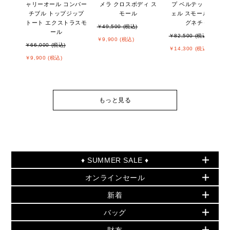
ャリーオール コンバー
メラ クロスボディ ス
プ ベルテッド サッチ
チブル トップジップ
モール
ェル スモール - MKシ
トート エクストラスモ
グネチャー
￥49,500 (税込)
ール
￥82,500 (税込)
￥9,900 (税込)
￥66,000 (税込)
￥14,300 (税込)
￥9,900 (税込)
もっと見る
♦ SUMMER SALE ♦
オンラインセール
セールおすすめアイテム
新着
▶ ウィメンズ
PRODUCT OF THE MONTH - 今月の特別価格
バッグ
バッグ
再値下げアイテム
初夏のスタイル
財布
追加アイテム