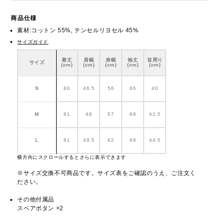
商品仕様
素材:コットン 55%, テンセルリヨセル 45%
サイズガイド
着丈
肩幅
身幅
袖丈
首周り
サイズ
(cm)
(cm)
(cm)
(cm)
(cm)
S
80
46.5
56
66
40
M
81
48
57
68
42.5
L
81
49.5
62
68
44.5
横方向にスクロールするとさらに表示できます
※サイズ交換不可商品です。サイズ表をご確認のうえ、ご注文く
ださい。
その他付属品
スペアボタン ×2