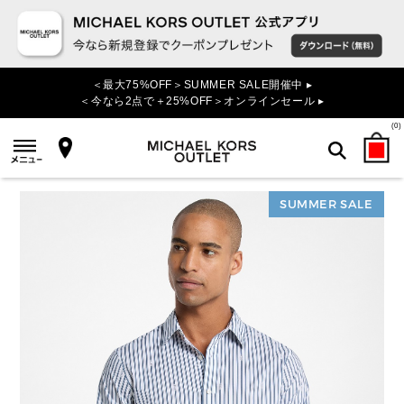
＜最大75%OFF＞SUMMER SALE開催中 ▸
＜今なら2点で＋25%OFF＞オンラインセール ▸
(
0
)
SUMMER SALE
検索