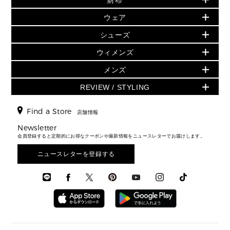
財布
▶ すべて
人気の定番アイテム
小物
旗艦店からアウトレットに入荷
▶ ウィメンズすべて
ウェア
日本限定 - バッグ
シューズ・靴
日本限定 - 財布・小物
▶ ウィメンズすべて(ウェア・シューズ除く)
バッグ
▶ ウィメンズすべて
シューズ
ウェア
▶ ウィメンズすべて
バッグ
▶ ウィメンズすべて
財布・小物
ハンドバッグ・サッチェル
アクセサリー
GREENWICH
ウィメンズ
財布・小物
トップス
アクセサリー
▶ ウィメンズすべて
トートバッグ
時計
ミニ財布・フラグメントケース
ウェア
スカート・パンツ
メンズ
フレグランス
サンダル
ショルダーバッグ
人気の定番アイテム
▶ メンズ
折り財布(二つ折り・三つ折り)
シューズ
ワンピース・ドレス
シューズ
スニーカー
REVIEW / STYLING
クロスボディ・斜め掛け
▶ ウィメンズすべて
バッグ
長財布
▶ メンズすべて
時計・ジュエリー
ジャケット・アウター
ウェア
パンプス/フラット
バックパック
ウィメンズベストセラー
財布・小物
キーケース
新着
アクセサリー
▶ メンズすべて
▶ すべて
Find a Store
▶ メンズすべて
▶ メンズすべて
店舗情報
トラベル
新着
シューズ・靴
カードケース
バッグ
▶ メンズすべて
スタイリング
メンズバッグ
シューズレビュー ▸
Newsletter
通勤・通学アイテム
日本限定
ウェア
▶ メンズすべて
財布・小物
メンズ バッグ
会員登録すると定期的にお得なクーポンや最新情報をニュースレターでお届けします。
エディターレビュー
メンズ財布・小物
3 IN 1 / 2 IN 1 バッグ
▶ バッグすべて
アクセサリー
お財布レビュー ▸
シューズ・靴
メンズ 財布・小物
メンズアクセサリー
ニュースレターを登録する
▶ メンズすべて
通勤・通学アイテム
時計
ウェア
メンズ シューズ
メンズシューズ
3 IN 1 バッグ
時計・ジュエリー
メンズ ウェア
メンズウェア
▶ 財布すべて
アクセサリー
メンズ 時計・その他
ミニ財布・フラグメントケース
折り財布(二つ折り・三つ折り)
長財布