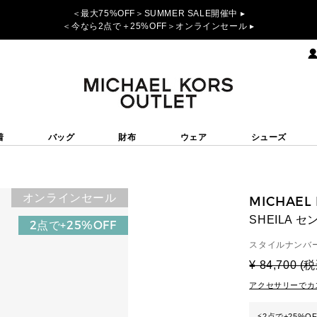
＜最大75%OFF＞SUMMER SALE開催中 ▸
＜今なら2点で＋25%OFF＞オンラインセール ▸
着
バッグ
財布
ウェア
シューズ
オンラインセール
MICHAEL
SHEILA
2点で+25%OFF
スタイルナンバー
¥ 84,700 (
アクセサリーでカ
⚡
2点で+25%O