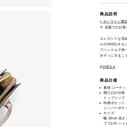
商品説明
< オンライン限定
※ 店舗でのお
エレガントな流
ルのSHEILA
プハンドルで持
ボディにするこ
#
SHEILA
商品仕様
素材:コーテ
開け口の仕様
トップジップ
内側ポケット
ジッパーポケッ
サイズ:
幅:30cm 高さ
プ:11cm ショ