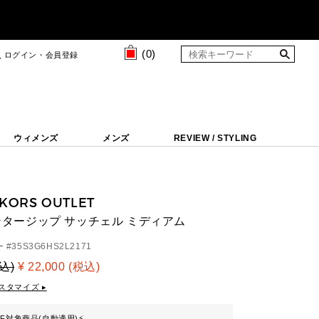
(
0
)
ログイン・会員登録
ウィメンズ
メンズ
REVIEW / STYLING
 KORS OUTLET
 センタージップ サッチェル ミディアム
 #
35S3G6HS2L2171
税込)
¥ 22,000 (税込)
スタマイズ ▸
FF対象商品(自動適用)
⚡