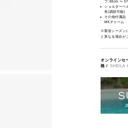
プ:48cm 〜 5
ショルダーベ
有(調節可能)
その他付属品
MKチャーム
※製造シーズン
と異なる場合が
オンラインセ
格
/
SHEIL