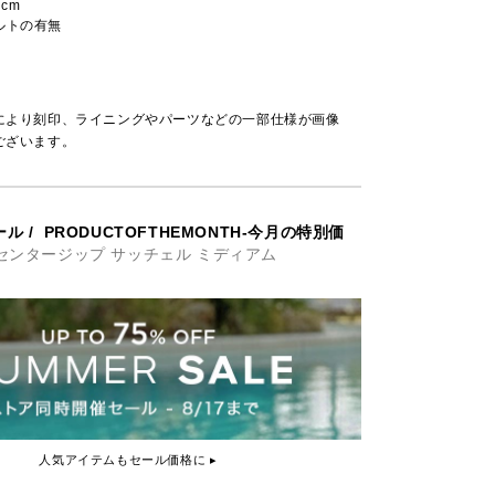
7cm
ルトの有無
により刻印、ライニングやパーツなどの一部仕様が画像
ございます。
ール
/
PRODUCTOFTHEMONTH-今月の特別価
A センタージップ サッチェル ミディアム
人気アイテムもセール価格に ▸