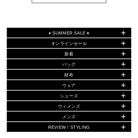
♦ SUMMER SALE ♦
オンラインセール
セールおすすめアイテム
新着
▶ ウィメンズ
PRODUCT OF THE MONTH - 今月の特別価格
バッグ
バッグ
再値下げアイテム
夏のスタイル
財布
追加アイテム
財布
▶ すべて
人気の定番アイテム
小物
旗艦店からアウトレットに入荷
▶ ウィメンズすべて
ウェア
日本限定 - バッグ
シューズ・靴
日本限定 - 財布・小物
▶ ウィメンズすべて(ウェア・シューズ除く)
バッグ
▶ ウィメンズすべて
シューズ
ウェア
▶ ウィメンズすべて
バッグ
▶ ウィメンズすべて
財布・小物
ハンドバッグ・サッチェル
アクセサリー
GREENWICH
ウィメンズ
財布・小物
トップス
アクセサリー
▶ ウィメンズすべて
トートバッグ
時計
ミニ財布・フラグメントケース
ウェア
スカート・パンツ
メンズ
フレグランス
サンダル
ショルダーバッグ
人気の定番アイテム
▶ メンズ
折り財布(二つ折り・三つ折り)
シューズ
ワンピース・ドレス
シューズ
スニーカー
REVIEW / STYLING
クロスボディ・斜め掛け
▶ ウィメンズすべて
バッグ
長財布
▶ メンズすべて
時計・ジュエリー
ジャケット・アウター
ウェア
パンプス/フラット
バックパック
ウィメンズベストセラー
財布・小物
キーケース