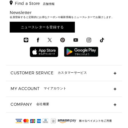
新着
アクセサリー
▶ メンズすべて
▶ すべて
Find a Store
▶ メンズすべて
▶ メンズすべて
店舗情報
トラベル
新着
シューズ・靴
カードケース
バッグ
▶ メンズすべて
スタイリング
メンズバッグ
シューズレビュー ▸
Newsletter
通勤・通学アイテム
日本限定
ウェア
▶ メンズすべて
財布・小物
メンズ バッグ
会員登録すると定期的にお得なクーポンや最新情報をニュースレターでお届けします。
エディターレビュー
メンズ財布・小物
3 IN 1 / 2 IN 1 バッグ
▶ バッグすべて
アクセサリー
お財布レビュー ▸
シューズ・靴
メンズ 財布・小物
メンズアクセサリー
ニュースレターを登録する
▶ メンズすべて
通勤・通学アイテム
時計
ウェア
メンズ シューズ
メンズシューズ
3 IN 1 バッグ
時計・ジュエリー
メンズ ウェア
メンズウェア
▶ 財布すべて
アクセサリー
メンズ 時計・その他
ミニ財布・フラグメントケース
折り財布(二つ折り・三つ折り)
長財布
CUSTOMER SERVICE
カスタマーサービス
▶ 小物すべて
キーケース
よくあるご質問
MY ACCOUNT
マイアカウント
ギフト用にラッピングができますか？
定期ケース・カードケース・名刺入れ
ショッピングバッグを購入商品分送ってもらえますか？
ポーチ
ログイン・会員登録
注文後に完了メールが受信できないのですが？
COMPANY
会社概要
▶ シューズ・靴
注文の変更・キャンセルはできますか？
サンダル
Michael Korsについて
通常いつ頃発送されますか？
スニーカー
会社概要
サイズ交換はできますか？
返品はできますか？