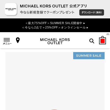
＜最大75%OFF＞SUMMER SALE開催中 ▸
＜今なら2点で＋25%OFF＞オンラインセール ▸
(
0
)
SUMMER SALE
検索