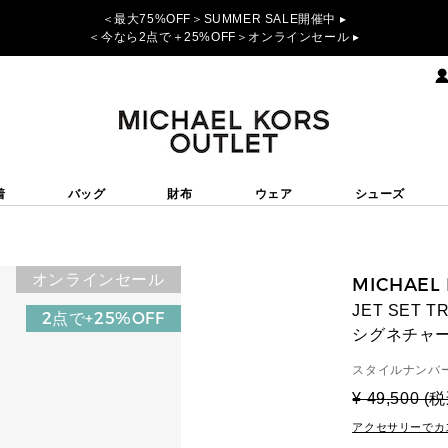
＜最大75%OFF＞SUMMER SALE開催中 ▸
＜今なら2点で＋25%OFF＞オンラインセール ▸
着
バッグ
財布
ウェア
シューズ
オンラインセール
MICHAEL
JET SET 
2点で+25%OFF
シグネチャ
スタイルナンバー
¥ 49,500 (
アクセサリーでカ