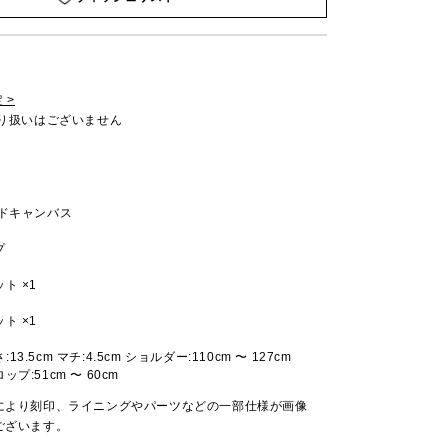
 >
取り扱いはございません
ッドキャンバス
プ
ト ×1
ト ×1
さ:13.5cm マチ:4.5cm ショルダー:110cm 〜 127cm
プ:51cm 〜 60cm
により刻印、ライニングやパーツなどの一部仕様が画像
ございます。