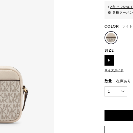
⚡
2点で+25%O
※ 各種クーポ
COLOR
ライト
SIZE
F
サイズガイド
数量
在庫あり
1