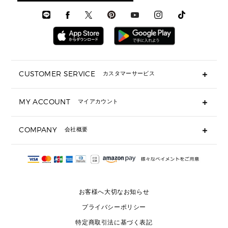
メンズ シューズ
メンズシューズ
3 IN 1 バッグ
時計・ジュエリー
メンズ ウェア
メンズウェア
▶ 財布すべて
アクセサリー
メンズ 時計・その他
ミニ財布・フラグメントケース
折り財布(二つ折り・三つ折り)
長財布
CUSTOMER SERVICE
カスタマーサービス
▶ 小物すべて
キーケース
よくあるご質問
MY ACCOUNT
マイアカウント
ギフト用にラッピングができますか？
定期ケース・カードケース・名刺入れ
ショッピングバッグを購入商品分送ってもらえますか？
ポーチ
ログイン・会員登録
注文後に完了メールが受信できないのですが？
COMPANY
会社概要
▶ シューズ・靴
注文の変更・キャンセルはできますか？
サンダル
Michael Korsについて
通常いつ頃発送されますか？
スニーカー
会社概要
サイズ交換はできますか？
返品はできますか？
採用情報
パンプス・フラット
修理はできますか？
▶ ウェア
お客様へ大切なお知らせ
お問い合わせ
▶ アクセサリー(チャーム・ストラップ・サングラス)
プライバシーポリシー
▶ 時計
特定商取引法に基づく表記