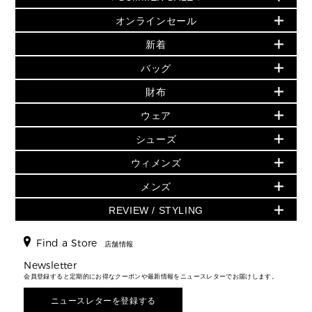
オンラインセール
セールおすすめアイテム
新着
▶ ウィメンズ
PRODUCT OF THE MONTH - 今月の特別価格
バッグ
バッグ
再値下げアイテム
初夏のスタイル
財布
追加アイテム
財布
▶ すべて
人気の定番アイテム
小物
旗艦店からアウトレットに入荷
▶ ウィメンズすべて
ウェア
日本限定 - バッグ
シューズ・靴
日本限定 - 財布・小物
▶ ウィメンズすべて(ウェア・シューズ除く)
バッグ
▶ ウィメンズすべて
シューズ
ウェア
▶ ウィメンズすべて
バッグ
▶ ウィメンズすべて
財布・小物
ハンドバッグ・サッチェル
アクセサリー
GREENWICH
ウィメンズ
財布・小物
トップス
アクセサリー
▶ ウィメンズすべて
トートバッグ
時計
ミニ財布・フラグメントケース
ウェア
スカート・パンツ
メンズ
フレグランス
サンダル
ショルダーバッグ
人気の定番アイテム
▶ メンズ
折り財布(二つ折り・三つ折り)
シューズ
ワンピース・ドレス
シューズ
スニーカー
REVIEW / STYLING
クロスボディ・斜め掛け
▶ ウィメンズすべて
バッグ
長財布
▶ メンズすべて
時計・ジュエリー
ジャケット・アウター
ウェア
パンプス/フラット
バックパック
ウィメンズベストセラー
財布・小物
キーケース
新着
アクセサリー
▶ メンズすべて
▶ すべて
Find a Store
▶ メンズすべて
▶ メンズすべて
店舗情報
トラベル
新着
シューズ・靴
カードケース
バッグ
▶ メンズすべて
スタイリング
メンズバッグ
シューズレビュー ▸
Newsletter
通勤・通学アイテム
日本限定
ウェア
▶ メンズすべて
財布・小物
メンズ バッグ
会員登録すると定期的にお得なクーポンや最新情報をニュースレターでお届けします。
エディターレビュー
メンズ財布・小物
3 IN 1 / 2 IN 1 バッグ
▶ バッグすべて
アクセサリー
お財布レビュー ▸
シューズ・靴
メンズ 財布・小物
メンズアクセサリー
ニュースレターを登録する
▶ メンズすべて
通勤・通学アイテム
時計
ウェア