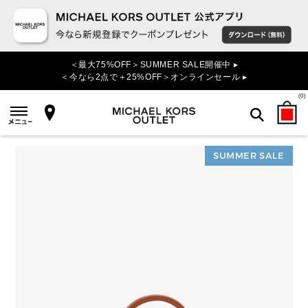
＜最大75%OFF＞SUMMER SALE開催中 ▸
＜今なら2点で＋25%OFF＞オンラインセール ▸
(
0
)
SUMMER SALE
検索