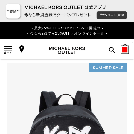
＜最大75%OFF＞SUMMER SALE開催中 ▸
＜今なら2点で＋25%OFF＞オンラインセール ▸
(
0
)
SUMMER SALE
検索