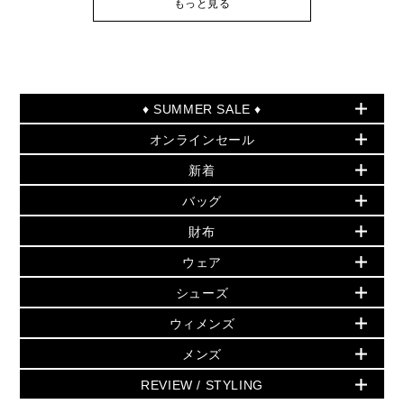
もっと見る
♦ SUMMER SALE ♦
オンラインセール
セールおすすめアイテム
新着
▶ ウィメンズ
PRODUCT OF THE MONTH - 今月の特別価格
バッグ
バッグ
再値下げアイテム
夏のスタイル
財布
追加アイテム
財布
▶ すべて
人気の定番アイテム
小物
旗艦店からアウトレットに入荷
▶ ウィメンズすべて
ウェア
日本限定 - バッグ
シューズ・靴
日本限定 - 財布・小物
▶ ウィメンズすべて(ウェア・シューズ除く)
バッグ
▶ ウィメンズすべて
シューズ
ウェア
▶ ウィメンズすべて
バッグ
▶ ウィメンズすべて
財布・小物
ハンドバッグ・サッチェル
アクセサリー
GREENWICH
ウィメンズ
財布・小物
トップス
アクセサリー
▶ ウィメンズすべて
トートバッグ
時計
ミニ財布・フラグメントケース
ウェア
スカート・パンツ
メンズ
フレグランス
サンダル
ショルダーバッグ
人気の定番アイテム
▶ メンズ
折り財布(二つ折り・三つ折り)
シューズ
ワンピース・ドレス
シューズ
スニーカー
REVIEW / STYLING
クロスボディ・斜め掛け
▶ ウィメンズすべて
バッグ
長財布
▶ メンズすべて
時計・ジュエリー
ジャケット・アウター