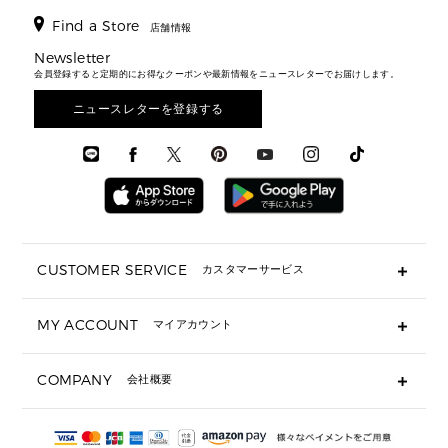
ウェア
パンプス/フラット
バックパック
ウィメンズベストセラー
財布・小物
キーケース
新着
アクセサリー
▶ メンズすべて
▶ すべて
Find a Store
▶ メンズすべて
▶ メンズすべて
店舗情報
トラベル
新着
シューズ・靴
カードケース
バッグ
▶ メンズすべて
スタイリング
メンズバッグ
シューズレビュー ▸
Newsletter
通勤・通学アイテム
日本限定
ウェア
▶ メンズすべて
財布・小物
メンズ バッグ
会員登録すると定期的にお得なクーポンや最新情報をニュースレターでお届けします。
エディターレビュー
メンズ財布・小物
3 IN 1 / 2 IN 1 バッグ
▶ バッグすべて
アクセサリー
お財布レビュー ▸
シューズ・靴
メンズ 財布・小物
メンズアクセサリー
ニュースレターを登録する
▶ メンズすべて
通勤・通学アイテム
時計
ウェア
メンズ シューズ
メンズシューズ
3 IN 1 バッグ
時計・ジュエリー
メンズ ウェア
メンズウェア
▶ 財布すべて
アクセサリー
メンズ 時計・その他
ミニ財布・フラグメントケース
折り財布(二つ折り・三つ折り)
長財布
CUSTOMER SERVICE
カスタマーサービス
▶ 小物すべて
キーケース
よくあるご質問
MY ACCOUNT
マイアカウント
ギフト用にラッピングができますか？
定期ケース・カードケース・名刺入れ
ショッピングバッグを購入商品分送ってもらえますか？
ポーチ
ログイン・会員登録
注文後に完了メールが受信できないのですが？
COMPANY
会社概要
▶ シューズ・靴
注文の変更・キャンセルはできますか？
サンダル
Michael Korsについて
通常いつ頃発送されますか？
スニーカー
会社概要
サイズ交換はできますか？