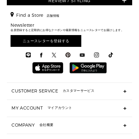
REVIEW / STYLING
クロスボディ・斜め掛け
▶ ウィメンズすべて
バッグ
長財布
▶ メンズすべて
時計・ジュエリー
ジャケット・アウター
ウェア
パンプス/フラット
バックパック
ウィメンズベストセラー
財布・小物
キーケース
新着
アクセサリー
▶ メンズすべて
▶ すべて
Find a Store
▶ メンズすべて
▶ メンズすべて
店舗情報
トラベル
新着
シューズ・靴
カードケース
バッグ
▶ メンズすべて
スタイリング
メンズバッグ
シューズレビュー ▸
Newsletter
通勤・通学アイテム
日本限定
ウェア
▶ メンズすべて
財布・小物
メンズ バッグ
会員登録すると定期的にお得なクーポンや最新情報をニュースレターでお届けします。
エディターレビュー
メンズ財布・小物
3 IN 1 / 2 IN 1 バッグ
▶ バッグすべて
アクセサリー
お財布レビュー ▸
シューズ・靴
メンズ 財布・小物
メンズアクセサリー
ニュースレターを登録する
▶ メンズすべて
通勤・通学アイテム
時計
ウェア
メンズ シューズ
メンズシューズ
3 IN 1 バッグ
時計・ジュエリー
メンズ ウェア
メンズウェア
▶ 財布すべて
アクセサリー
メンズ 時計・その他
ミニ財布・フラグメントケース
折り財布(二つ折り・三つ折り)
長財布
CUSTOMER SERVICE
カスタマーサービス
▶ 小物すべて
キーケース
よくあるご質問
MY ACCOUNT
マイアカウント
ギフト用にラッピングができますか？
定期ケース・カードケース・名刺入れ
ショッピングバッグを購入商品分送ってもらえますか？
ポーチ
ログイン・会員登録
注文後に完了メールが受信できないのですが？
COMPANY
会社概要
▶ シューズ・靴
注文の変更・キャンセルはできますか？
サンダル
Michael Korsについて
通常いつ頃発送されますか？