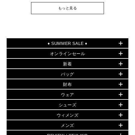
もっと見る
♦ SUMMER SALE ♦
オンラインセール
セールおすすめアイテム
新着
▶ ウィメンズ
PRODUCT OF THE MONTH - 今月の特別価格
バッグ
バッグ
再値下げアイテム
夏のスタイル
財布
追加アイテム
財布
▶ すべて
人気の定番アイテム
小物
旗艦店からアウトレットに入荷
▶ ウィメンズすべて
ウェア
日本限定 - バッグ
シューズ・靴
日本限定 - 財布・小物
▶ ウィメンズすべて(ウェア・シューズ除く)
バッグ
▶ ウィメンズすべて
シューズ
ウェア
▶ ウィメンズすべて
バッグ
▶ ウィメンズすべて
財布・小物
ハンドバッグ・サッチェル
アクセサリー
GREENWICH
ウィメンズ
財布・小物
トップス
アクセサリー
▶ ウィメンズすべて
トートバッグ
時計
ミニ財布・フラグメントケース
ウェア
スカート・パンツ
メンズ
フレグランス
サンダル
ショルダーバッグ
人気の定番アイテム
▶ メンズ
折り財布(二つ折り・三つ折り)
シューズ
ワンピース・ドレス
シューズ
スニーカー