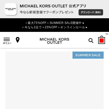
＜最大75%OFF＞SUMMER SALE開催中 ▸
＜今なら2点で＋25%OFF＞オンラインセール ▸
(
0
)
SUMMER SALE
検索