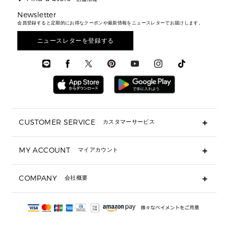
トラベル
新着
シューズ・靴
カードケース
バッグ
▶ メンズすべて
スタイリング
メンズバッグ
シューズレビュー ▸
Newsletter
通勤・通学アイテム
日本限定
ウェア
▶ メンズすべて
財布・小物
メンズ バッグ
会員登録すると定期的にお得なクーポンや最新情報をニュースレターでお届けします。
エディターレビュー
メンズ財布・小物
3 IN 1 / 2 IN 1 バッグ
▶ バッグすべて
アクセサリー
お財布レビュー ▸
シューズ・靴
メンズ 財布・小物
メンズアクセサリー
ニュースレターを登録する
▶ メンズすべて
通勤・通学アイテム
時計
ウェア
メンズ シューズ
メンズシューズ
3 IN 1 バッグ
時計・ジュエリー
メンズ ウェア
メンズウェア
▶ 財布すべて
アクセサリー
メンズ 時計・その他
ミニ財布・フラグメントケース
折り財布(二つ折り・三つ折り)
長財布
CUSTOMER SERVICE
カスタマーサービス
▶ 小物すべて
キーケース
よくあるご質問
MY ACCOUNT
マイアカウント
ギフト用にラッピングができますか？
定期ケース・カードケース・名刺入れ
ショッピングバッグを購入商品分送ってもらえますか？
ポーチ
ログイン・会員登録
注文後に完了メールが受信できないのですが？
COMPANY
会社概要
▶ シューズ・靴
注文の変更・キャンセルはできますか？
サンダル
Michael Korsについて
通常いつ頃発送されますか？
スニーカー
会社概要
サイズ交換はできますか？
返品はできますか？
採用情報
パンプス・フラット