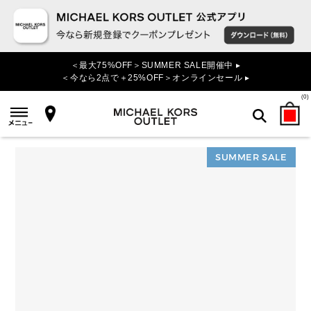
＜最大75%OFF＞SUMMER SALE開催中 ▸
＜今なら2点で＋25%OFF＞オンラインセール ▸
(
0
)
SUMMER SALE
検索