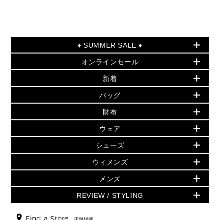
♦ SUMMER SALE ♦
オンラインセール
セールおすすめアイテム
新着
▶ ウィメンズ
PRODUCT OF THE MONTH - 今月の特別価格
バッグ
バッグ
再値下げアイテム
初夏のスタイル
財布
追加アイテム
財布
▶ すべて
人気の定番アイテム
小物
旗艦店からアウトレットに入荷
▶ ウィメンズすべて
ウェア
日本限定 - バッグ
シューズ・靴
日本限定 - 財布・小物
▶ ウィメンズすべて(ウェア・シューズ除く)
バッグ
▶ ウィメンズすべて
シューズ
ウェア
▶ ウィメンズすべて
バッグ
▶ ウィメンズすべて
財布・小物
ハンドバッグ・サッチェル
アクセサリー
GREENWICH
ウィメンズ
財布・小物
トップス
アクセサリー
▶ ウィメンズすべて
トートバッグ
時計
ミニ財布・フラグメントケース
ウェア
スカート・パンツ
メンズ
フレグランス
サンダル
ショルダーバッグ
人気の定番アイテム
▶ メンズ
折り財布(二つ折り・三つ折り)
シューズ
ワンピース・ドレス
シューズ
スニーカー
REVIEW / STYLING
クロスボディ・斜め掛け
▶ ウィメンズすべて
バッグ
長財布
▶ メンズすべて
時計・ジュエリー
ジャケット・アウター
ウェア
パンプス/フラット
バックパック
ウィメンズベストセラー
財布・小物
キーケース
新着
アクセサリー
▶ メンズすべて
▶ すべて
Find a Store
▶ メンズすべて
▶ メンズすべて
店舗情報