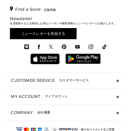
ウェア
パンプス/フラット
バックパック
ウィメンズベストセラー
財布・小物
キーケース
新着
アクセサリー
▶ メンズすべて
▶ すべて
Find a Store
▶ メンズすべて
▶ メンズすべて
店舗情報
トラベル
新着
シューズ・靴
カードケース
バッグ
▶ メンズすべて
スタイリング
メンズバッグ
シューズレビュー ▸
Newsletter
通勤・通学アイテム
日本限定
ウェア
▶ メンズすべて
財布・小物
メンズ バッグ
会員登録すると定期的にお得なクーポンや最新情報をニュースレターでお届けします。
エディターレビュー
メンズ財布・小物
3 IN 1 / 2 IN 1 バッグ
▶ バッグすべて
アクセサリー
お財布レビュー ▸
シューズ・靴
メンズ 財布・小物
メンズアクセサリー
ニュースレターを登録する
▶ メンズすべて
通勤・通学アイテム
時計
ウェア
メンズ シューズ
メンズシューズ
3 IN 1 バッグ
時計・ジュエリー
メンズ ウェア
メンズウェア
▶ 財布すべて
アクセサリー
メンズ 時計・その他
ミニ財布・フラグメントケース
折り財布(二つ折り・三つ折り)
長財布
CUSTOMER SERVICE
カスタマーサービス
▶ 小物すべて
キーケース
よくあるご質問
MY ACCOUNT
マイアカウント
ギフト用にラッピングができますか？
定期ケース・カードケース・名刺入れ
ショッピングバッグを購入商品分送ってもらえますか？
ポーチ
ログイン・会員登録
注文後に完了メールが受信できないのですが？
COMPANY
会社概要
▶ シューズ・靴
注文の変更・キャンセルはできますか？
サンダル
Michael Korsについて
通常いつ頃発送されますか？
スニーカー
会社概要
サイズ交換はできますか？