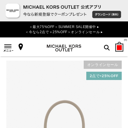
＜最大75%OFF＞SUMMER SALE開催中 ▸
＜今なら2点で＋25%OFF＞オンラインセール ▸
(
0
)
オンラインセール
検索
2点で+25%OFF