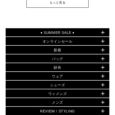
もっと見る
♦ SUMMER SALE ♦
オンラインセール
セールおすすめアイテム
新着
▶ ウィメンズ
PRODUCT OF THE MONTH - 今月の特別価格
バッグ
バッグ
再値下げアイテム
夏のスタイル
財布
追加アイテム
財布
▶ すべて
人気の定番アイテム
小物
旗艦店からアウトレットに入荷
▶ ウィメンズすべて
ウェア
日本限定 - バッグ
シューズ・靴
日本限定 - 財布・小物
▶ ウィメンズすべて(ウェア・シューズ除く)
バッグ
▶ ウィメンズすべて
シューズ
ウェア
▶ ウィメンズすべて
バッグ
▶ ウィメンズすべて
財布・小物
ハンドバッグ・サッチェル
アクセサリー
GREENWICH
ウィメンズ
財布・小物
トップス
アクセサリー
▶ ウィメンズすべて
トートバッグ
時計
ミニ財布・フラグメントケース
ウェア
スカート・パンツ
メンズ
フレグランス
サンダル
ショルダーバッグ
人気の定番アイテム
▶ メンズ
折り財布(二つ折り・三つ折り)
シューズ
ワンピース・ドレス
シューズ
スニーカー
REVIEW / STYLING
クロスボディ・斜め掛け
▶ ウィメンズすべて
バッグ
長財布
▶ メンズすべて
時計・ジュエリー
ジャケット・アウター