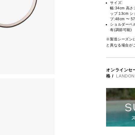
サイズ:
幅:34cm 高さ
ップ:13cm シ
プ:48cm 〜 5
ショルダーベ
有(調節可能)
※製造シーズン
と異なる場合が
オンラインセ
格
/
LANDO