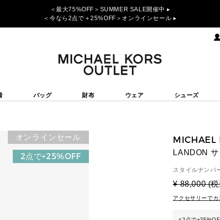
＜最大75%OFF＞SUMMER SALE開催中 ▸
＜今なら2点で＋25%OFF＞オンラインセール ▸
着
バッグ
財布
ウェア
シューズ
オンラインセール
MICHAEL
LANDON 
2点で+25%OFF
スタイルナンバー
¥ 88,000 (
アクセサリーでカ
⚡
2点で+25%O