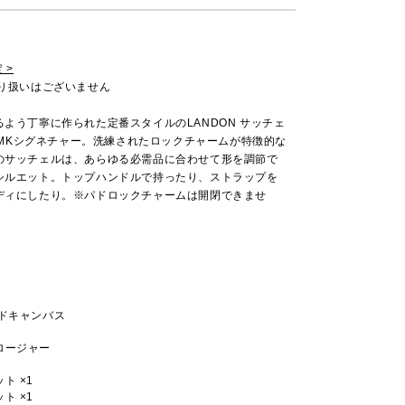
 >
取り扱いはございません
よう丁寧に作られた定番スタイルのLANDON サッチェ
- MKシグネチャー。洗練されたロックチャームが特徴的な
のサッチェルは、あらゆる必需品に合わせて形を調節で
シルエット。トップハンドルで持ったり、ストラップを
ディにしたり。※パドロックチャームは開閉できませ
ッドキャンバス
ロージャー
ト ×1
ト ×1