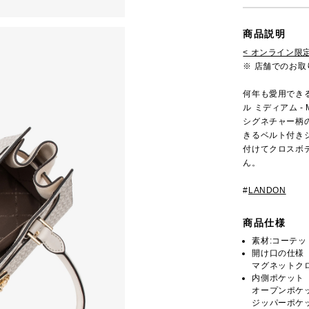
商品説明
< オンライン限定
※ 店舗でのお
何年も愛用できる
ル ミディアム 
シグネチャー柄
きるベルト付き
付けてクロスボ
ん。
#
LANDON
商品仕様
素材:コーテ
開け口の仕様
マグネットク
内側ポケット
オープンポケッ
ジッパーポケッ