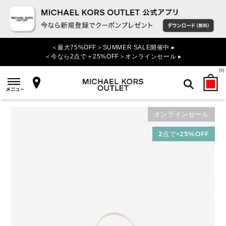
＜最大75%OFF＞SUMMER SALE開催中 ▸
＜今なら2点で＋25%OFF＞オンラインセール ▸
(
0
)
オンラインセール
検索
2点で+25%OFF