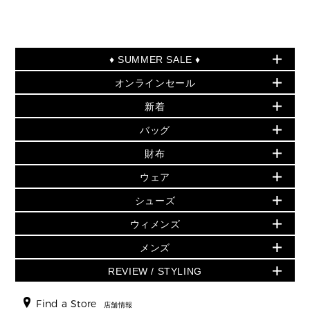
♦ SUMMER SALE ♦
オンラインセール
セールおすすめアイテム
新着
▶ ウィメンズ
PRODUCT OF THE MONTH - 今月の特別価格
バッグ
バッグ
再値下げアイテム
初夏のスタイル
財布
追加アイテム
財布
▶ すべて
人気の定番アイテム
小物
旗艦店からアウトレットに入荷
▶ ウィメンズすべて
ウェア
日本限定 - バッグ
シューズ・靴
日本限定 - 財布・小物
▶ ウィメンズすべて(ウェア・シューズ除く)
バッグ
▶ ウィメンズすべて
シューズ
ウェア
▶ ウィメンズすべて
バッグ
▶ ウィメンズすべて
財布・小物
ハンドバッグ・サッチェル
アクセサリー
GREENWICH
ウィメンズ
財布・小物
トップス
アクセサリー
▶ ウィメンズすべて
トートバッグ
時計
ミニ財布・フラグメントケース
ウェア
スカート・パンツ
メンズ
フレグランス
サンダル
ショルダーバッグ
人気の定番アイテム
▶ メンズ
折り財布(二つ折り・三つ折り)
シューズ
ワンピース・ドレス
シューズ
スニーカー
REVIEW / STYLING
クロスボディ・斜め掛け
▶ ウィメンズすべて
バッグ
長財布
▶ メンズすべて
時計・ジュエリー
ジャケット・アウター
ウェア
パンプス/フラット
バックパック
ウィメンズベストセラー
財布・小物
キーケース
新着
アクセサリー
▶ メンズすべて
▶ すべて
Find a Store
▶ メンズすべて
▶ メンズすべて
店舗情報
トラベル
新着