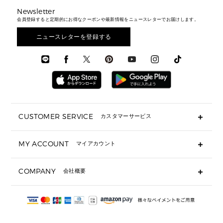
シューズ・靴
カードケース
バッグ
▶ メンズすべて
スタイリング
メンズバッグ
シューズレビュー ▸
Newsletter
通勤・通学アイテム
日本限定
ウェア
▶ メンズすべて
財布・小物
メンズ バッグ
会員登録すると定期的にお得なクーポンや最新情報をニュースレターでお届けします。
エディターレビュー
メンズ財布・小物
3 IN 1 / 2 IN 1 バッグ
▶ バッグすべて
アクセサリー
お財布レビュー ▸
シューズ・靴
メンズ 財布・小物
メンズアクセサリー
ニュースレターを登録する
▶ メンズすべて
通勤・通学アイテム
時計
ウェア
メンズ シューズ
メンズシューズ
3 IN 1 バッグ
時計・ジュエリー
メンズ ウェア
メンズウェア
▶ 財布すべて
アクセサリー
メンズ 時計・その他
ミニ財布・フラグメントケース
折り財布(二つ折り・三つ折り)
長財布
CUSTOMER SERVICE
カスタマーサービス
▶ 小物すべて
キーケース
よくあるご質問
MY ACCOUNT
マイアカウント
ギフト用にラッピングができますか？
定期ケース・カードケース・名刺入れ
ショッピングバッグを購入商品分送ってもらえますか？
ポーチ
ログイン・会員登録
注文後に完了メールが受信できないのですが？
COMPANY
会社概要
▶ シューズ・靴
注文の変更・キャンセルはできますか？
サンダル
Michael Korsについて
通常いつ頃発送されますか？
スニーカー
会社概要
サイズ交換はできますか？
返品はできますか？
採用情報
パンプス・フラット