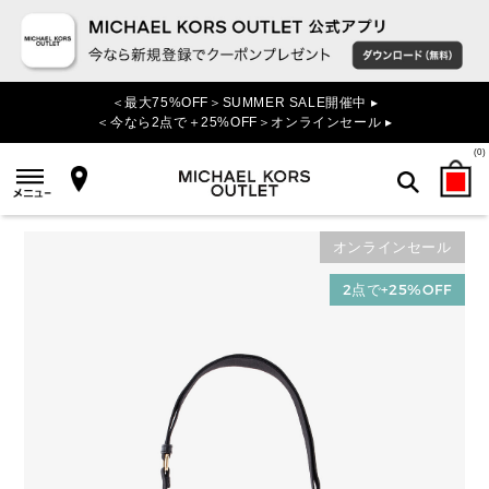
＜最大75%OFF＞SUMMER SALE開催中 ▸
＜今なら2点で＋25%OFF＞オンラインセール ▸
(
0
)
オンラインセール
検索
2点で+25%OFF