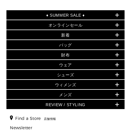
♦ SUMMER SALE ♦
オンラインセール
セールおすすめアイテム
新着
▶ ウィメンズ
PRODUCT OF THE MONTH - 今月の特別価格
バッグ
バッグ
再値下げアイテム
初夏のスタイル
財布
追加アイテム
財布
▶ すべて
人気の定番アイテム
小物
旗艦店からアウトレットに入荷
▶ ウィメンズすべて
ウェア
日本限定 - バッグ
シューズ・靴
日本限定 - 財布・小物
▶ ウィメンズすべて(ウェア・シューズ除く)
バッグ
▶ ウィメンズすべて
シューズ
ウェア
▶ ウィメンズすべて
バッグ
▶ ウィメンズすべて
財布・小物
ハンドバッグ・サッチェル
アクセサリー
GREENWICH
ウィメンズ
財布・小物
トップス
アクセサリー
▶ ウィメンズすべて
トートバッグ
時計
ミニ財布・フラグメントケース
ウェア
スカート・パンツ
メンズ
フレグランス
サンダル
ショルダーバッグ
人気の定番アイテム
▶ メンズ
折り財布(二つ折り・三つ折り)
シューズ
ワンピース・ドレス
シューズ
スニーカー
REVIEW / STYLING
クロスボディ・斜め掛け
▶ ウィメンズすべて
バッグ
長財布
▶ メンズすべて
時計・ジュエリー
ジャケット・アウター
ウェア
パンプス/フラット
バックパック
ウィメンズベストセラー
財布・小物
キーケース
新着
アクセサリー
▶ メンズすべて
▶ すべて
Find a Store
▶ メンズすべて
▶ メンズすべて
店舗情報
トラベル
新着
シューズ・靴
カードケース
バッグ
▶ メンズすべて
スタイリング
メンズバッグ
シューズレビュー ▸
Newsletter
通勤・通学アイテム
日本限定
ウェア
▶ メンズすべて