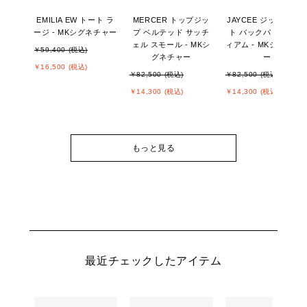
EMILIA EW トート ラ
MERCER トップジッ
JAYCEE ジップポケ
ージ - MKシグネチャー
プ ベルテッド サッチ
ト バックパック ミデ
ェル スモール - MKシ
ィアム - MKシグネチ
￥59,400 (税込)
グネチャー
ー
￥16,500 (税込)
￥82,500 (税込)
￥82,500 (税込)
￥14,300 (税込)
￥14,300 (税込)
もっと見る
最近チェックしたアイテム