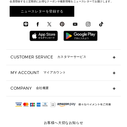
財布・小物
メンズ バッグ
会員登録すると定期的にお得なクーポンや最新情報をニュースレターでお届けします。
エディターレビュー
メンズ財布・小物
3 IN 1 / 2 IN 1 バッグ
▶ バッグすべて
アクセサリー
お財布レビュー ▸
シューズ・靴
メンズ 財布・小物
メンズアクセサリー
ニュースレターを登録する
▶ メンズすべて
通勤・通学アイテム
時計
ウェア
メンズ シューズ
メンズシューズ
3 IN 1 バッグ
時計・ジュエリー
メンズ ウェア
メンズウェア
▶ 財布すべて
アクセサリー
メンズ 時計・その他
ミニ財布・フラグメントケース
折り財布(二つ折り・三つ折り)
長財布
CUSTOMER SERVICE
カスタマーサービス
▶ 小物すべて
キーケース
よくあるご質問
MY ACCOUNT
マイアカウント
ギフト用にラッピングができますか？
定期ケース・カードケース・名刺入れ
ショッピングバッグを購入商品分送ってもらえますか？
ポーチ
ログイン・会員登録
注文後に完了メールが受信できないのですが？
COMPANY
会社概要
▶ シューズ・靴
注文の変更・キャンセルはできますか？
サンダル
Michael Korsについて
通常いつ頃発送されますか？
スニーカー
会社概要
サイズ交換はできますか？
返品はできますか？
採用情報
パンプス・フラット
修理はできますか？
▶ ウェア
お客様へ大切なお知らせ
お問い合わせ