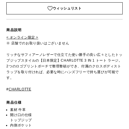
ウィッシュリスト
商品説明
< オンライン限定 >
※ 店舗でのお取り扱いはございません
リッチなサフィアーノレザーで仕立てた使い勝手の良い広々としたトッ
プジップスタイルの【日本限定】CHARLOTTE 3 IN 1 トート ラージ。
2つのロゴプリントポーチで整理整頓ができ、付属のクロスボディスト
ラップを取り付ければ、必要な時にハンズフリーで持ち運びが可能で
す。
#
CHARLOTTE
商品仕様
素材:牛革
開け口の仕様
トップジップ
内側ポケット