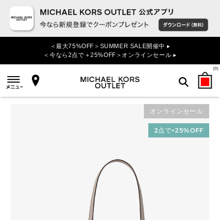
＜最大75%OFF＞SUMMER SALE開催中 ▸
＜今なら2点で＋25%OFF＞オンラインセール ▸
(
0
)
オンラインセール
検索
2点で+25%OFF