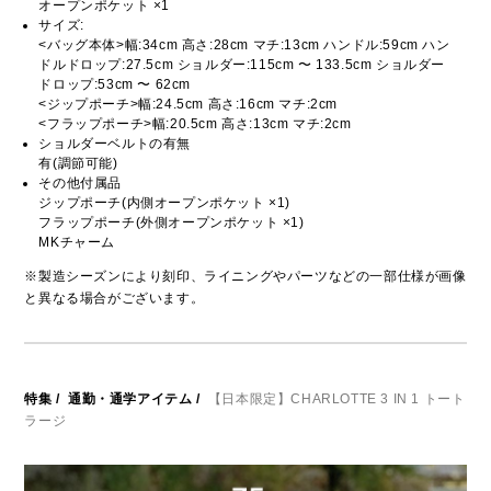
オープンポケット ×1
サイズ:
<バッグ本体>幅:34cm 高さ:28cm マチ:13cm ハンドル:59cm ハン
ドルドロップ:27.5cm ショルダー:115cm 〜 133.5cm ショルダー
ドロップ:53cm 〜 62cm
<ジップポーチ>幅:24.5cm 高さ:16cm マチ:2cm
<フラップポーチ>幅:20.5cm 高さ:13cm マチ:2cm
ショルダーベルトの有無
有(調節可能)
その他付属品
ジップポーチ(内側オープンポケット ×1)
フラップポーチ(外側オープンポケット ×1)
MKチャーム
※製造シーズンにより刻印、ライニングやパーツなどの一部仕様が画像
と異なる場合がございます。
特集
/
通勤・通学アイテム
/
【日本限定】CHARLOTTE 3 IN 1 トート
ラージ