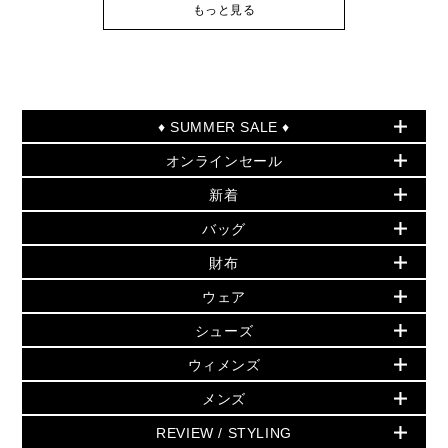
もっと見る
♦ SUMMER SALE ♦
オンラインセール
セールおすすめアイテム
新着
▶ ウィメンズ
PRODUCT OF THE MONTH - 今月の特別価格
バッグ
バッグ
再値下げアイテム
夏のスタイル
財布
追加アイテム
財布
▶ すべて
人気の定番アイテム
小物
旗艦店からアウトレットに入荷
▶ ウィメンズすべて
ウェア
日本限定 - バッグ
シューズ・靴
日本限定 - 財布・小物
▶ ウィメンズすべて(ウェア・シューズ除く)
バッグ
▶ ウィメンズすべて
シューズ
ウェア
▶ ウィメンズすべて
バッグ
▶ ウィメンズすべて
財布・小物
ハンドバッグ・サッチェル
アクセサリー
GREENWICH
ウィメンズ
財布・小物
トップス
アクセサリー
▶ ウィメンズすべて
トートバッグ
時計
ミニ財布・フラグメントケース
ウェア
スカート・パンツ
メンズ
フレグランス
サンダル
ショルダーバッグ
人気の定番アイテム
▶ メンズ
折り財布(二つ折り・三つ折り)
シューズ
ワンピース・ドレス
シューズ
スニーカー
REVIEW / STYLING
クロスボディ・斜め掛け
▶ ウィメンズすべて
バッグ
長財布
▶ メンズすべて
時計・ジュエリー