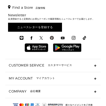
ジャケット・アウター
ウェア
パンプス/フラット
バックパック
ウィメンズベストセラー
財布・小物
キーケース
新着
アクセサリー
▶ メンズすべて
▶ すべて
Find a Store
▶ メンズすべて
▶ メンズすべて
店舗情報
トラベル
新着
シューズ・靴
カードケース
バッグ
▶ メンズすべて
スタイリング
メンズバッグ
シューズレビュー ▸
Newsletter
通勤・通学アイテム
日本限定
ウェア
▶ メンズすべて
財布・小物
メンズ バッグ
会員登録すると定期的にお得なクーポンや最新情報をニュースレターでお届けします。
エディターレビュー
メンズ財布・小物
3 IN 1 / 2 IN 1 バッグ
▶ バッグすべて
アクセサリー
お財布レビュー ▸
シューズ・靴
メンズ 財布・小物
メンズアクセサリー
ニュースレターを登録する
▶ メンズすべて
通勤・通学アイテム
時計
ウェア
メンズ シューズ
メンズシューズ
3 IN 1 バッグ
時計・ジュエリー
メンズ ウェア
メンズウェア
▶ 財布すべて
アクセサリー
メンズ 時計・その他
ミニ財布・フラグメントケース
折り財布(二つ折り・三つ折り)
長財布
CUSTOMER SERVICE
カスタマーサービス
▶ 小物すべて
キーケース
よくあるご質問
MY ACCOUNT
マイアカウント
ギフト用にラッピングができますか？
定期ケース・カードケース・名刺入れ
ショッピングバッグを購入商品分送ってもらえますか？
ポーチ
ログイン・会員登録
注文後に完了メールが受信できないのですが？
COMPANY
会社概要
▶ シューズ・靴
注文の変更・キャンセルはできますか？
サンダル
Michael Korsについて
通常いつ頃発送されますか？
スニーカー
会社概要
サイズ交換はできますか？