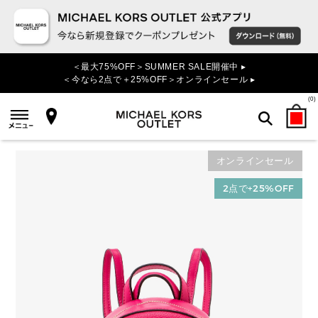
＜最大75%OFF＞SUMMER SALE開催中 ▸
＜今なら2点で＋25%OFF＞オンラインセール ▸
(
0
)
オンラインセール
検索
2点で+25%OFF