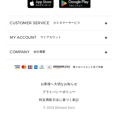
ミニ財布・フラグメントケース
折り財布(二つ折り・三つ折り)
長財布
CUSTOMER SERVICE
カスタマーサービス
▶ 小物すべて
キーケース
よくあるご質問
MY ACCOUNT
マイアカウント
ギフト用にラッピングができますか？
定期ケース・カードケース・名刺入れ
ショッピングバッグを購入商品分送ってもらえますか？
ポーチ
ログイン・会員登録
注文後に完了メールが受信できないのですが？
COMPANY
会社概要
▶ シューズ・靴
注文の変更・キャンセルはできますか？
サンダル
Michael Korsについて
通常いつ頃発送されますか？
スニーカー
会社概要
サイズ交換はできますか？
返品はできますか？
採用情報
パンプス・フラット
修理はできますか？
▶ ウェア
お客様へ大切なお知らせ
お問い合わせ
▶ アクセサリー(チャーム・ストラップ・サングラス)
プライバシーポリシー
▶ 時計
特定商取引法に基づく表記
▶ ジュエリー
©
2026 Michael Kors