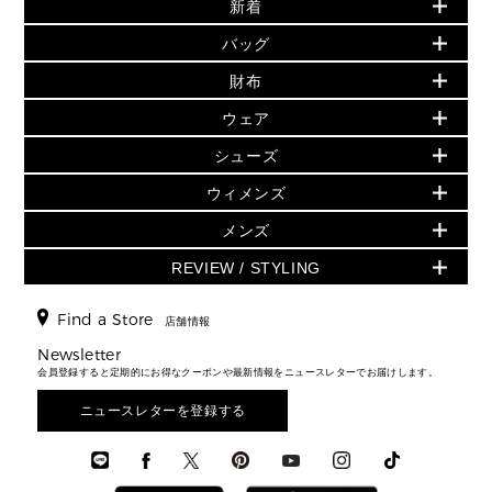
新着
▶ ウィメンズ
PRODUCT OF THE MONTH - 今月の特別価格
バッグ
バッグ
再値下げアイテム
夏のスタイル
財布
追加アイテム
財布
▶ すべて
人気の定番アイテム
小物
旗艦店からアウトレットに入荷
▶ ウィメンズすべて
ウェア
日本限定 - バッグ
シューズ・靴
日本限定 - 財布・小物
▶ ウィメンズすべて(ウェア・シューズ除く)
バッグ
▶ ウィメンズすべて
シューズ
ウェア
▶ ウィメンズすべて
バッグ
▶ ウィメンズすべて
財布・小物
ハンドバッグ・サッチェル
アクセサリー
GREENWICH
ウィメンズ
財布・小物
トップス
アクセサリー
▶ ウィメンズすべて
トートバッグ
時計
ミニ財布・フラグメントケース
ウェア
スカート・パンツ
メンズ
フレグランス
サンダル
ショルダーバッグ
人気の定番アイテム
▶ メンズ
折り財布(二つ折り・三つ折り)
シューズ
ワンピース・ドレス
シューズ
スニーカー
REVIEW / STYLING
クロスボディ・斜め掛け
▶ ウィメンズすべて
バッグ
長財布
▶ メンズすべて
時計・ジュエリー
ジャケット・アウター
ウェア
パンプス/フラット
バックパック
ウィメンズベストセラー
財布・小物
キーケース
新着
アクセサリー
▶ メンズすべて
▶ すべて
Find a Store
▶ メンズすべて
▶ メンズすべて
店舗情報
トラベル
新着
シューズ・靴
カードケース
バッグ
▶ メンズすべて
スタイリング
メンズバッグ
シューズレビュー ▸
Newsletter
通勤・通学アイテム
日本限定
ウェア
▶ メンズすべて
財布・小物
メンズ バッグ
会員登録すると定期的にお得なクーポンや最新情報をニュースレターでお届けします。
エディターレビュー
メンズ財布・小物
3 IN 1 / 2 IN 1 バッグ
▶ バッグすべて
アクセサリー
お財布レビュー ▸
シューズ・靴
メンズ 財布・小物
メンズアクセサリー
ニュースレターを登録する
▶ メンズすべて
通勤・通学アイテム
時計
ウェア
メンズ シューズ
メンズシューズ
3 IN 1 バッグ
時計・ジュエリー
メンズ ウェア
メンズウェア
▶ 財布すべて
アクセサリー
メンズ 時計・その他