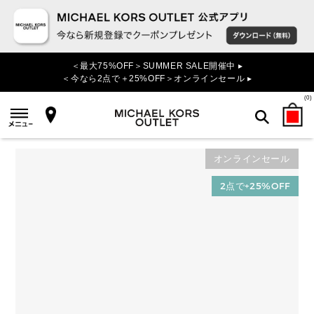
＜最大75%OFF＞SUMMER SALE開催中 ▸
＜今なら2点で＋25%OFF＞オンラインセール ▸
(
0
)
オンラインセール
検索
2点で+25%OFF