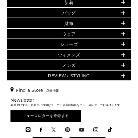
新着
▶ ウィメンズ
PRODUCT OF THE MONTH - 今月の特別価格
バッグ
バッグ
再値下げアイテム
初夏のスタイル
財布
追加アイテム
財布
▶ すべて
人気の定番アイテム
小物
旗艦店からアウトレットに入荷
▶ ウィメンズすべて
ウェア
日本限定 - バッグ
シューズ・靴
日本限定 - 財布・小物
▶ ウィメンズすべて(ウェア・シューズ除く)
バッグ
▶ ウィメンズすべて
シューズ
ウェア
▶ ウィメンズすべて
バッグ
▶ ウィメンズすべて
財布・小物
ハンドバッグ・サッチェル
アクセサリー
GREENWICH
ウィメンズ
財布・小物
トップス
アクセサリー
▶ ウィメンズすべて
トートバッグ
時計
ミニ財布・フラグメントケース
ウェア
スカート・パンツ
メンズ
フレグランス
サンダル
ショルダーバッグ
人気の定番アイテム
▶ メンズ
折り財布(二つ折り・三つ折り)
シューズ
ワンピース・ドレス
シューズ
スニーカー
REVIEW / STYLING
クロスボディ・斜め掛け
▶ ウィメンズすべて
バッグ
長財布
▶ メンズすべて
時計・ジュエリー
ジャケット・アウター
ウェア
パンプス/フラット
バックパック
ウィメンズベストセラー
財布・小物
キーケース
新着
アクセサリー
▶ メンズすべて
▶ すべて
Find a Store
▶ メンズすべて
▶ メンズすべて
店舗情報
トラベル
新着
シューズ・靴
カードケース
バッグ
▶ メンズすべて
スタイリング
メンズバッグ
シューズレビュー ▸
Newsletter
通勤・通学アイテム
日本限定
ウェア
▶ メンズすべて
財布・小物
メンズ バッグ
会員登録すると定期的にお得なクーポンや最新情報をニュースレターでお届けします。
エディターレビュー
メンズ財布・小物
3 IN 1 / 2 IN 1 バッグ
▶ バッグすべて
アクセサリー
お財布レビュー ▸
シューズ・靴
メンズ 財布・小物
メンズアクセサリー
ニュースレターを登録する
▶ メンズすべて
通勤・通学アイテム
時計
ウェア
メンズ シューズ
メンズシューズ
3 IN 1 バッグ
時計・ジュエリー
メンズ ウェア
メンズウェア
▶ 財布すべて
アクセサリー