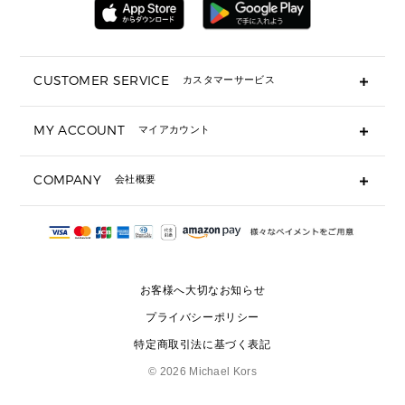
メンズ 時計・その他
ミニ財布・フラグメントケース
折り財布(二つ折り・三つ折り)
長財布
CUSTOMER SERVICE
カスタマーサービス
▶ 小物すべて
キーケース
よくあるご質問
MY ACCOUNT
マイアカウント
ギフト用にラッピングができますか？
定期ケース・カードケース・名刺入れ
ショッピングバッグを購入商品分送ってもらえますか？
ポーチ
ログイン・会員登録
注文後に完了メールが受信できないのですが？
COMPANY
会社概要
▶ シューズ・靴
注文の変更・キャンセルはできますか？
サンダル
Michael Korsについて
通常いつ頃発送されますか？
スニーカー
会社概要
サイズ交換はできますか？
返品はできますか？
採用情報
パンプス・フラット
修理はできますか？
▶ ウェア
お客様へ大切なお知らせ
お問い合わせ
▶ アクセサリー(チャーム・ストラップ・サングラス)
プライバシーポリシー
▶ 時計
特定商取引法に基づく表記
▶ ジュエリー
©
2026 Michael Kors