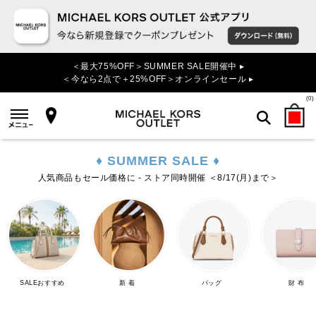
＜最大75%OFF＞SUMMER SALE開催中 ▸
＜今なら2点で＋25%OFF＞オンラインセール ▸
(
0
)
♦ SUMMER SALE ♦
検索
人気商品もセール価格に - ストア同時開催 ＜8/17(月)まで＞
SALEおすすめ
新 着
バッグ
財 布