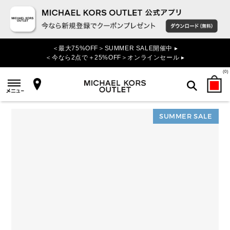
＜最大75%OFF＞SUMMER SALE開催中 ▸
＜今なら2点で＋25%OFF＞オンラインセール ▸
(
0
)
SUMMER SALE
検索