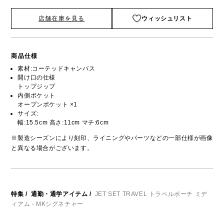
店舗在庫を見る
ウィッシュリスト
商品仕様
素材:コーテッドキャンバス
開け口の仕様
トップジップ
内側ポケット
オープンポケット ×1
サイズ:
幅:15.5cm 高さ:11cm マチ:6cm
※製造シーズンにより刻印、ライニングやパーツなどの一部仕様が画像
と異なる場合がございます。
特集
/
通勤・通学アイテム
/
JET SET TRAVEL トラベルポーチ ミデ
ィアム - MKシグネチャー