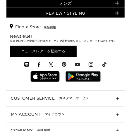
ウェア
スカート・パンツ
メンズ
フレグランス
サンダル
ショルダーバッグ
人気の定番アイテム
▶ メンズ
折り財布(二つ折り・三つ折り)
シューズ
ワンピース・ドレス
シューズ
スニーカー
REVIEW / STYLING
クロスボディ・斜め掛け
▶ ウィメンズすべて
バッグ
長財布
▶ メンズすべて
時計・ジュエリー
ジャケット・アウター
ウェア
パンプス/フラット
バックパック
ウィメンズベストセラー
財布・小物
キーケース
新着
アクセサリー
▶ メンズすべて
▶ すべて
Find a Store
▶ メンズすべて
▶ メンズすべて
店舗情報
トラベル
新着
シューズ・靴
カードケース
バッグ
▶ メンズすべて
スタイリング
メンズバッグ
シューズレビュー ▸
Newsletter
通勤・通学アイテム
日本限定
ウェア
▶ メンズすべて
財布・小物
メンズ バッグ
会員登録すると定期的にお得なクーポンや最新情報をニュースレターでお届けします。
エディターレビュー
メンズ財布・小物
3 IN 1 / 2 IN 1 バッグ
▶ バッグすべて
アクセサリー
お財布レビュー ▸
シューズ・靴
メンズ 財布・小物
メンズアクセサリー
ニュースレターを登録する
▶ メンズすべて
通勤・通学アイテム
時計
ウェア
メンズ シューズ
メンズシューズ
3 IN 1 バッグ
時計・ジュエリー
メンズ ウェア
メンズウェア
▶ 財布すべて
アクセサリー
メンズ 時計・その他
ミニ財布・フラグメントケース
折り財布(二つ折り・三つ折り)
長財布
CUSTOMER SERVICE
カスタマーサービス
▶ 小物すべて
キーケース
よくあるご質問
MY ACCOUNT
マイアカウント
ギフト用にラッピングができますか？
定期ケース・カードケース・名刺入れ
ショッピングバッグを購入商品分送ってもらえますか？
ポーチ
ログイン・会員登録
注文後に完了メールが受信できないのですが？
COMPANY
会社概要