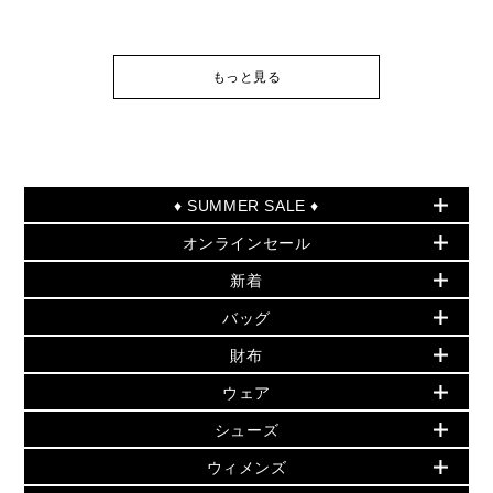
もっと見る
♦ SUMMER SALE ♦
オンラインセール
セールおすすめアイテム
新着
▶ ウィメンズ
PRODUCT OF THE MONTH - 今月の特別価格
バッグ
バッグ
再値下げアイテム
初夏のスタイル
財布
追加アイテム
財布
▶ すべて
人気の定番アイテム
小物
旗艦店からアウトレットに入荷
▶ ウィメンズすべて
ウェア
日本限定 - バッグ
シューズ・靴
日本限定 - 財布・小物
▶ ウィメンズすべて(ウェア・シューズ除く)
バッグ
▶ ウィメンズすべて
シューズ
ウェア
▶ ウィメンズすべて
バッグ
▶ ウィメンズすべて
財布・小物
ハンドバッグ・サッチェル
アクセサリー
GREENWICH
ウィメンズ
財布・小物
トップス
アクセサリー
▶ ウィメンズすべて
トートバッグ
時計
ミニ財布・フラグメントケース