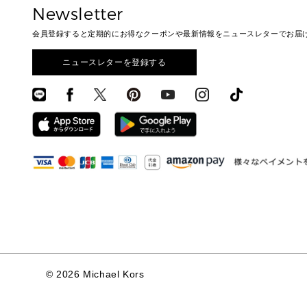
Newsletter
▶ 小物すべて
キーケース
会員登録すると定期的にお得なクーポンや最新情報をニュースレターでお届
定期ケース・カードケース・名刺入れ
ニュースレターを登録する
ポーチ
▶ シューズ・靴
サンダル
スニーカー
パンプス・フラット
▶ ウェア
▶ アクセサリー(チャーム・ストラップ・サン
グラス)
▶ 時計
▶ ジュエリー
©
2026 Michael Kors