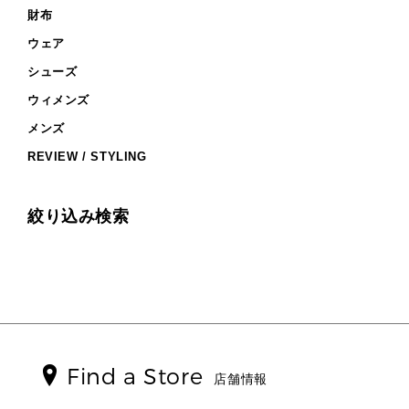
財布
追加アイテム
▶ すべて
財布
人気の定番アイテム
小物
旗艦店からアウトレットに入荷
▶ ウィメンズすべて
日本限定 - バッグ
ウェア
日本限定 - 財布・小物
シューズ・靴
▶ ウィメンズすべて(ウェア・シューズ除く)
バッグ
▶ ウィメンズすべて
▶ ウィメンズすべて
シューズ
▶ ウィメンズすべて
ウェア
バッグ
財布・小物
ハンドバッグ・サッチェル
GREENWICH
トップス
ウィメンズ
▶ ウィメンズすべて
アクセサリー
財布・小物
アクセサリー
トートバッグ
ミニ財布・フラグメントケース
スカート・パンツ
サンダル
メンズ
時計
人気の定番アイテム
ウェア
フレグランス
ショルダーバッグ
折り財布(二つ折り・三つ折り)
ワンピース・ドレス
スニーカー
▶ メンズ
▶ ウィメンズすべて
REVIEW / STYLING
シューズ
▶ メンズすべて
シューズ
クロスボディ・斜め掛け
長財布
ジャケット・アウター
パンプス/フラット
バッグ
ウィメンズベストセラー
時計・ジュエリー
新着
ウェア
▶ すべて
バックパック
キーケース
▶ メンズすべて
▶ メンズすべて
財布・小物
新着
アクセサリー
バッグ
▶ メンズすべて
スタイリング
トラベル
絞り込み検索
カードケース
シューズレビュー ▸
シューズ・靴
日本限定
▶ メンズすべて
財布・小物
メンズバッグ
エディターレビュー
通勤・通学アイテム
▶ メンズすべて
ウェア
▶ バッグすべて
メンズ バッグ
シューズ・靴
メンズ財布・小物
3 IN 1 / 2 IN 1 バッグ
お財布レビュー ▸
アクセサリー
通勤・通学アイテム
メンズ 財布・小物
ウェア
メンズアクセサリー
▶ メンズすべて
時計
3 IN 1 バッグ
メンズ シューズ
時計・ジュエリー
メンズシューズ
▶ 財布すべて
メンズ ウェア
アクセサリー
メンズウェア
ミニ財布・フラグメントケース
メンズ 時計・その他
Find a Store
折り財布(二つ折り・三つ折り)
店舗情報
長財布