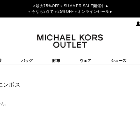
＜最大75%OFF＞SUMMER SALE開催中 ▸
＜今なら2点で＋25%OFF＞オンラインセール ▸
着
バッグ
財布
ウェア
シューズ
エンボス
せん。