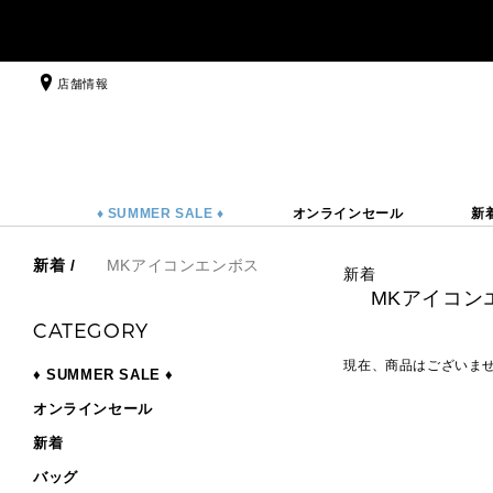
店舗情報
♦ SUMMER SALE ♦
オンラインセール
新
新着
/
MKアイコンエンボス
新着
MKアイコン
CATEGORY
現在、商品はございま
♦ SUMMER SALE ♦
オンラインセール
セールおすすめアイテム
▶ ウィメンズ
新着
PRODUCT OF THE MONTH - 今月の特別価格
バッグ
再値下げアイテム
バッグ
夏のスタイル