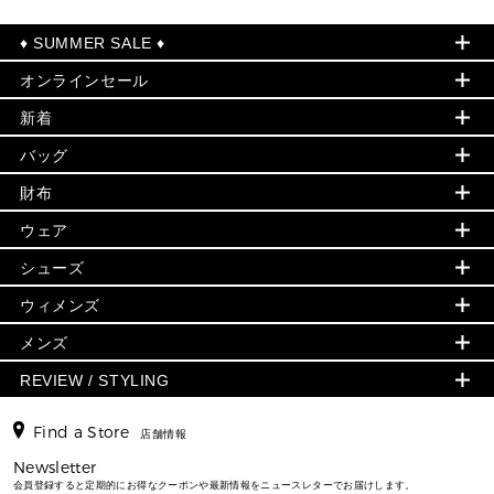
♦ SUMMER SALE ♦
オンラインセール
セールおすすめアイテム
新着
▶ ウィメンズ
PRODUCT OF THE MONTH - 今月の特別価格
バッグ
バッグ
再値下げアイテム
初夏のスタイル
財布
追加アイテム
財布
▶ すべて
人気の定番アイテム
小物
旗艦店からアウトレットに入荷
▶ ウィメンズすべて
ウェア
日本限定 - バッグ
シューズ・靴
日本限定 - 財布・小物
▶ ウィメンズすべて(ウェア・シューズ除く)
バッグ
▶ ウィメンズすべて
シューズ
ウェア
▶ ウィメンズすべて
バッグ
▶ ウィメンズすべて
財布・小物
ハンドバッグ・サッチェル
アクセサリー
GREENWICH
ウィメンズ
財布・小物
トップス
アクセサリー
▶ ウィメンズすべて
トートバッグ
時計
ミニ財布・フラグメントケース
ウェア
スカート・パンツ
メンズ
フレグランス
サンダル
ショルダーバッグ
人気の定番アイテム
▶ メンズ
折り財布(二つ折り・三つ折り)
シューズ
ワンピース・ドレス
シューズ
スニーカー
REVIEW / STYLING
クロスボディ・斜め掛け
▶ ウィメンズすべて
バッグ
長財布
▶ メンズすべて
時計・ジュエリー
ジャケット・アウター
ウェア
パンプス/フラット
バックパック
ウィメンズベストセラー
財布・小物
キーケース
新着
アクセサリー
▶ メンズすべて
▶ すべて
Find a Store
▶ メンズすべて
▶ メンズすべて
店舗情報
トラベル
新着
シューズ・靴
カードケース
バッグ
▶ メンズすべて
スタイリング
メンズバッグ
シューズレビュー ▸
Newsletter
通勤・通学アイテム
日本限定
ウェア
▶ メンズすべて
財布・小物
メンズ バッグ
会員登録すると定期的にお得なクーポンや最新情報をニュースレターでお届けします。
エディターレビュー
メンズ財布・小物