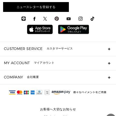
3 IN 1 / 2 IN 1 バッグ
▶ バッグすべて
アクセサリー
お財布レビュー ▸
シューズ・靴
メンズ 財布・小物
メンズアクセサリー
ニュースレターを登録する
▶ メンズすべて
通勤・通学アイテム
時計
ウェア
メンズ シューズ
メンズシューズ
3 IN 1 バッグ
時計・ジュエリー
メンズ ウェア
メンズウェア
▶ 財布すべて
アクセサリー
メンズ 時計・その他
ミニ財布・フラグメントケース
折り財布(二つ折り・三つ折り)
長財布
CUSTOMER SERVICE
カスタマーサービス
▶ 小物すべて
キーケース
よくあるご質問
MY ACCOUNT
マイアカウント
ギフト用にラッピングができますか？
定期ケース・カードケース・名刺入れ
ショッピングバッグを購入商品分送ってもらえますか？
ポーチ
ログイン・会員登録
注文後に完了メールが受信できないのですが？
COMPANY
会社概要
▶ シューズ・靴
注文の変更・キャンセルはできますか？
サンダル
Michael Korsについて
通常いつ頃発送されますか？
スニーカー
会社概要
サイズ交換はできますか？
返品はできますか？
採用情報
パンプス・フラット
修理はできますか？
▶ ウェア
お客様へ大切なお知らせ
お問い合わせ
▶ アクセサリー(チャーム・ストラップ・サングラス)