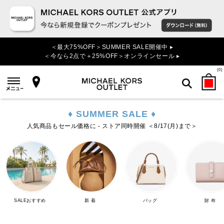
＜最大75%OFF＞SUMMER SALE開催中 ▸
＜今なら2点で＋25%OFF＞オンラインセール ▸
(
0
)
♦ SUMMER SALE ♦
検索
人気商品もセール価格に - ストア同時開催 ＜8/17(月)まで＞
SALEおすすめ
新 着
バッグ
財 布