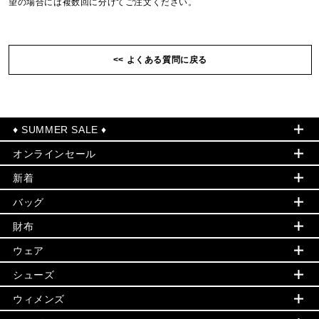
望の場合には複数回に分けてご注文ください。
<< よくある質問に戻る
♦ SUMMER SALE ♦
オンラインセール
セールおすすめアイテム
新着
▶ ウィメンズ
PRODUCT OF THE MONTH - 今月の特別価格
バッグ
バッグ
再値下げアイテム
初夏のスタイル
財布
追加アイテム
財布
▶ すべて
人気の定番アイテム
小物
旗艦店からアウトレットに入荷
▶ ウィメンズすべて
ウェア
日本限定 - バッグ
シューズ・靴
日本限定 - 財布・小物
▶ ウィメンズすべて(ウェア・シューズ除く)
バッグ
▶ ウィメンズすべて
シューズ
ウェア
▶ ウィメンズすべて
バッグ
▶ ウィメンズすべて
財布・小物
ハンドバッグ・サッチェル
アクセサリー
GREENWICH
ウィメンズ
財布・小物
トップス
アクセサリー
▶ ウィメンズすべて
トートバッグ
時計
ミニ財布・フラグメントケース
ウェア