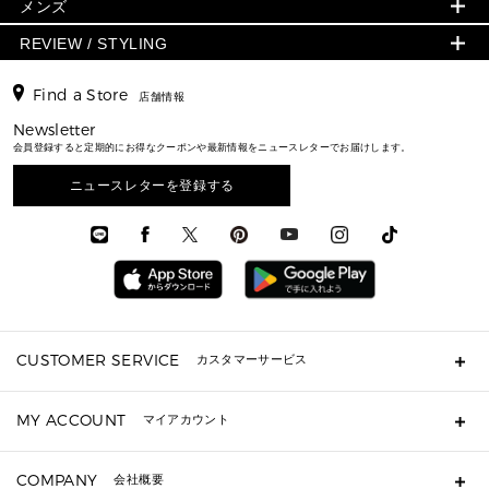
スカート・パンツ
メンズ
フレグランス
サンダル
ショルダーバッグ
人気の定番アイテム
▶ メンズ
折り財布(二つ折り・三つ折り)
シューズ
ワンピース・ドレス
シューズ
スニーカー
REVIEW / STYLING
クロスボディ・斜め掛け
▶ ウィメンズすべて
バッグ
長財布
▶ メンズすべて
時計・ジュエリー
ジャケット・アウター
ウェア
パンプス/フラット
バックパック
ウィメンズベストセラー
財布・小物
キーケース
新着
アクセサリー
▶ メンズすべて
▶ すべて
Find a Store
▶ メンズすべて
▶ メンズすべて
店舗情報
トラベル
新着
シューズ・靴
カードケース
バッグ
▶ メンズすべて
スタイリング
メンズバッグ
シューズレビュー ▸
Newsletter
通勤・通学アイテム
日本限定
ウェア
▶ メンズすべて
財布・小物
メンズ バッグ
会員登録すると定期的にお得なクーポンや最新情報をニュースレターでお届けします。
エディターレビュー
メンズ財布・小物
3 IN 1 / 2 IN 1 バッグ
▶ バッグすべて
アクセサリー
お財布レビュー ▸
シューズ・靴
メンズ 財布・小物
メンズアクセサリー
ニュースレターを登録する
▶ メンズすべて
通勤・通学アイテム
時計
ウェア
メンズ シューズ
メンズシューズ
3 IN 1 バッグ
時計・ジュエリー
メンズ ウェア
メンズウェア
▶ 財布すべて
アクセサリー
メンズ 時計・その他
ミニ財布・フラグメントケース
折り財布(二つ折り・三つ折り)
長財布
CUSTOMER SERVICE
カスタマーサービス
▶ 小物すべて
キーケース
よくあるご質問
MY ACCOUNT
マイアカウント
ギフト用にラッピングができますか？
定期ケース・カードケース・名刺入れ
ショッピングバッグを購入商品分送ってもらえますか？
ポーチ
ログイン・会員登録
注文後に完了メールが受信できないのですが？
COMPANY
会社概要
▶ シューズ・靴