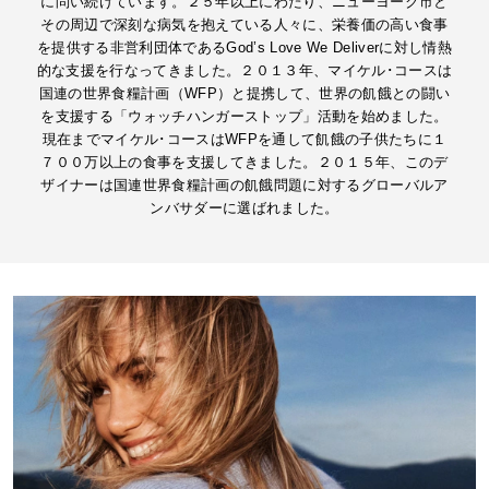
に問い続けています。２５年以上にわたり、ニューヨーク市と
その周辺で深刻な病気を抱えている人々に、栄養価の高い食事
を提供する非営利団体であるGod’s Love We Deliverに対し情熱
的な支援を行なってきました。２０１３年、マイケル･コースは
国連の世界食糧計画（WFP）と提携して、世界の飢餓との闘い
を支援する「ウォッチハンガーストップ」活動を始めました。
現在までマイケル･コースはWFPを通して飢餓の子供たちに１
７００万以上の食事を支援してきました。２０１５年、このデ
ザイナーは国連世界食糧計画の飢餓問題に対するグローバルア
ンバサダーに選ばれました。