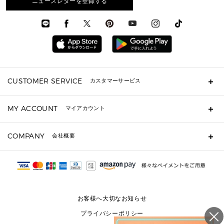
メンズアクセサリー
ニュースレターを登録する
▶ メンズすべて
通勤・通学アイテム
時計
ウェア
メンズ シューズ
メンズシューズ
3 IN 1 バッグ
時計・ジュエリー
メンズ ウェア
メンズウェア
▶ 財布すべて
アクセサリー
メンズ 時計・その他
ミニ財布・フラグメントケース
折り財布(二つ折り・三つ折り)
長財布
CUSTOMER SERVICE
カスタマーサービス
▶ 小物すべて
キーケース
よくあるご質問
MY ACCOUNT
マイアカウント
ギフト用にラッピングができますか？
定期ケース・カードケース・名刺入れ
ショッピングバッグを購入商品分送ってもらえますか？
ポーチ
ログイン・会員登録
注文後に完了メールが受信できないのですが？
COMPANY
会社概要
▶ シューズ・靴
注文の変更・キャンセルはできますか？
サンダル
Michael Korsについて
通常いつ頃発送されますか？
スニーカー
会社概要
サイズ交換はできますか？
返品はできますか？
採用情報
パンプス・フラット
修理はできますか？
▶ ウェア
お客様へ大切なお知らせ
お問い合わせ
▶ アクセサリー(チャーム・ストラップ・サングラス)
プライバシーポリシー
▶ 時計