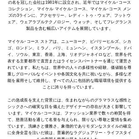
の名を冠した会社は1981年に設立され、近年ではマイケル･コース
コレクション、マイケル マイケル･コース、マイケル･コース メン
ズの3ラインに、アクセサリー、レディ・トゥ・ウェア、フットウ
ェア、ウェアラブルテクノロジー、ウォッチ、そしてフレグランス
製品を含む幅広いアイテムを展開しています。
マイケル･コース ストアは、ニューヨーク、ビバリーヒルズ、シカ
ゴ、ロンドン、ミラノ、パリ、ミュンヘン、イスタンブール、ドバ
イ、ソウル、東京、香港、上海、リオデジャネイロなど、世界を代
表する主要都市で直営またはライセンスパートナーを通じて運営さ
れています。私たちは、世界中の人々の多様性や経験、価値観を尊
重しグローバルなイベントや各国文化を共に祝いながら、多様な才
能を雇用そして維持し、すべての人に包括的な職場環境を提供する
ことに誇りを持っています。
この急成長を支えた背景には、生まれながらのグラマラスな感性と
シックさへの確実な目を備えたデザイナーの存在が大きく影響して
います。マイケル･コースは、ファッション業界で数々の称賛を得
て、慈善活動を通して名誉を与えられ、限りない尊敬と愛情を集め
ています。洗練さと優雅さ、象徴的でありモダンなスタイルの確立
に全身全霊を注いだ彼は、普遍的なラグジュアリー・ライフスタイ