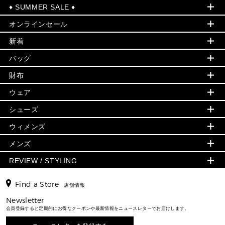
♦ SUMMER SALE ♦
オンラインセール
セールおすすめアイテム
新着
▶ ウィメンズ
PRODUCT OF THE MONTH - 今月の特別価格
バッグ
バッグ
再値下げアイテム
夏のスタイル
財布
追加アイテム
財布
▶ すべて
人気の定番アイテム
小物
旗艦店からアウトレットに入荷
▶ ウィメンズすべて
ウェア
日本限定 - バッグ
シューズ・靴
日本限定 - 財布・小物
▶ ウィメンズすべて(ウェア・シューズ除く)
バッグ
▶ ウィメンズすべて
シューズ
ウェア
▶ ウィメンズすべて
バッグ
▶ ウィメンズすべて
財布・小物
ハンドバッグ・サッチェル
アクセサリー
GREENWICH
ウィメンズ
財布・小物
トップス
アクセサリー
▶ ウィメンズすべて
トートバッグ
時計
ミニ財布・フラグメントケース
ウェア
スカート・パンツ
メンズ
フレグランス
サンダル
ショルダーバッグ
人気の定番アイテム
▶ メンズ
折り財布(二つ折り・三つ折り)
シューズ
ワンピース・ドレス
シューズ
スニーカー
REVIEW / STYLING
クロスボディ・斜め掛け
▶ ウィメンズすべて
バッグ
長財布
▶ メンズすべて
時計・ジュエリー
ジャケット・アウター
ウェア
パンプス/フラット
バックパック
ウィメンズベストセラー
財布・小物
キーケース
新着
アクセサリー
▶ メンズすべて
▶ すべて
Find a Store
▶ メンズすべて
▶ メンズすべて
店舗情報
トラベル
新着
シューズ・靴
カードケース
バッグ
▶ メンズすべて
スタイリング
メンズバッグ
シューズレビュー ▸
Newsletter
通勤・通学アイテム
日本限定
ウェア
▶ メンズすべて
財布・小物
メンズ バッグ
会員登録すると定期的にお得なクーポンや最新情報をニュースレターでお届けします。
エディターレビュー
メンズ財布・小物
3 IN 1 / 2 IN 1 バッグ
▶ バッグすべて
アクセサリー
お財布レビュー ▸
シューズ・靴
メンズ 財布・小物