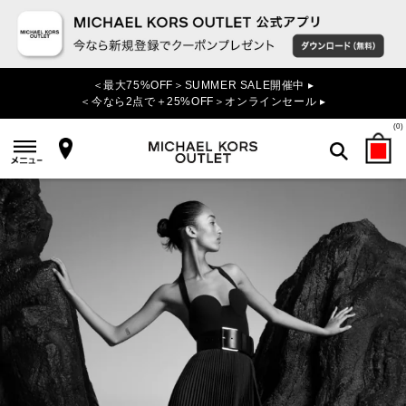
＜最大75%OFF＞SUMMER SALE開催中 ▸
＜今なら2点で＋25%OFF＞オンラインセール ▸
(
0
)
検索