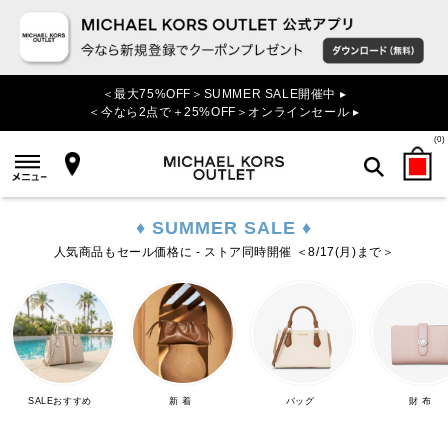
＜最大75%OFF＞SUMMER SALE開催中 ▸
＜今なら2点で＋25%OFF＞オンラインセール ▸
(
0
)
♦ SUMMER SALE ♦
検索
人気商品もセール価格に - ストア同時開催 ＜8/17(月)まで＞
SALEおすすめ
新 着
バッグ
財 布