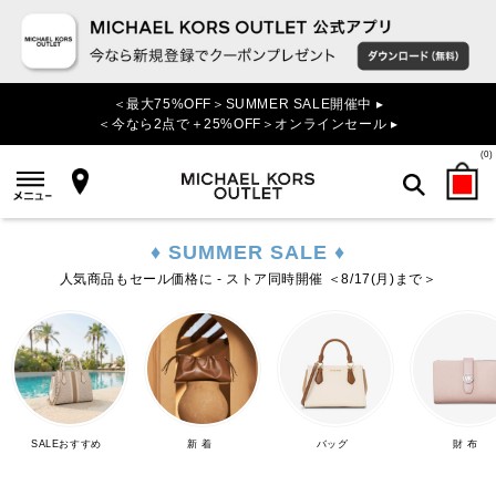
＜最大75%OFF＞SUMMER SALE開催中 ▸
＜今なら2点で＋25%OFF＞オンラインセール ▸
(
0
)
♦ SUMMER SALE ♦
検索
人気商品もセール価格に - ストア同時開催 ＜8/17(月)まで＞
SALEおすすめ
新 着
バッグ
財 布