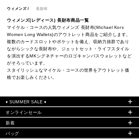
ウィメンズ
/
長財布
ウィメンズ(レディース) 長財布商品一覧
マイケル・コースの人気ウィメンズ 長財布(Michael Kors
Women Long Wallets)のアウトレット商品をご紹介します。
複数のカードスロットやポケットを備え、収納力抜群であり
ながらシックな長財布や、ジェットセット・ライフスタイル
を演出するMKシグネチャーのロゴキャンバスウォレットなど
がそろっています。
スタイリッシュなマイケル・コースの世界をアウトレット価
格でお楽しみください。
♦ SUMMER SALE ♦
オンラインセール
セールおすすめアイテム
新着
▶ ウィメンズ
PRODUCT OF THE MONTH - 今月の特別価格
バッグ
バッグ
再値下げアイテム
初夏のスタイル