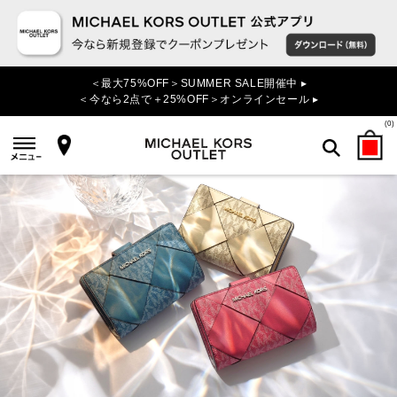
＜最大75%OFF＞SUMMER SALE開催中 ▸
＜今なら2点で＋25%OFF＞オンラインセール ▸
(
0
)
検索