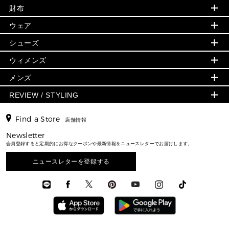
財布
追加アイテム
財布
▶ すべて
人気の定番アイテム
小物
旗艦店からアウトレットに入荷
▶ ウィメンズすべて
ウェア
日本限定 - バッグ
シューズ・靴
日本限定 - 財布・小物
▶ ウィメンズすべて(ウェア・シューズ除く)
バッグ
▶ ウィメンズすべて
シューズ
ウェア
▶ ウィメンズすべて
バッグ
▶ ウィメンズすべて
財布・小物
ハンドバッグ・サッチェル
アクセサリー
GREENWICH
ウィメンズ
財布・小物
トップス
アクセサリー
▶ ウィメンズすべて
トートバッグ
時計
ミニ財布・フラグメントケース
ウェア
スカート・パンツ
メンズ
フレグランス
サンダル
ショルダーバッグ
人気の定番アイテム
▶ メンズ
折り財布(二つ折り・三つ折り)
シューズ
ワンピース・ドレス
シューズ
スニーカー
REVIEW / STYLING
クロスボディ・斜め掛け
▶ ウィメンズすべて
バッグ
長財布
▶ メンズすべて
時計・ジュエリー
ジャケット・アウター
ウェア
パンプス/フラット
バックパック
ウィメンズベストセラー
財布・小物
キーケース
新着
アクセサリー
▶ メンズすべて
▶ すべて
Find a Store
▶ メンズすべて
▶ メンズすべて
店舗情報
トラベル
新着
シューズ・靴
カードケース
バッグ
▶ メンズすべて
スタイリング
メンズバッグ
シューズレビュー ▸
Newsletter
通勤・通学アイテム
日本限定
ウェア
▶ メンズすべて
財布・小物
メンズ バッグ
会員登録すると定期的にお得なクーポンや最新情報をニュースレターでお届けします。
エディターレビュー
メンズ財布・小物
3 IN 1 / 2 IN 1 バッグ
▶ バッグすべて
アクセサリー
お財布レビュー ▸
シューズ・靴
メンズ 財布・小物
メンズアクセサリー
ニュースレターを登録する
▶ メンズすべて
通勤・通学アイテム
時計
ウェア
メンズ シューズ
メンズシューズ
3 IN 1 バッグ
時計・ジュエリー
メンズ ウェア
メンズウェア
▶ 財布すべて
アクセサリー
メンズ 時計・その他
ミニ財布・フラグメントケース
折り財布(二つ折り・三つ折り)