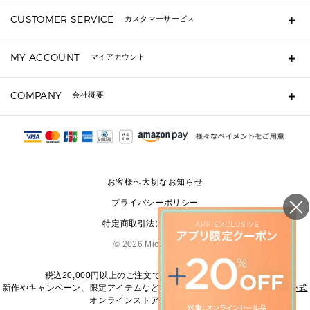
長財布
CUSTOMER SERVICE
カスタマーサービス
▶ 小物すべて
キーケース
よくあるご質問
MY ACCOUNT
マイアカウント
ギフト用にラッピングができますか？
定期ケース・カードケース・名刺入れ
ショッピングバッグを購入商品分送ってもらえますか？
ポーチ
ログイン・会員登録
注文後に完了メールが受信できないのですが？
COMPANY
会社概要
▶ シューズ・靴
注文の変更・キャンセルはできますか？
サンダル
Michael Korsについて
通常いつ頃発送されますか？
スニーカー
会社概要
サイズ交換はできますか？
返品はできますか？
採用情報
パンプス・フラット
修理はできますか？
▶ ウェア
お客様へ大切なお知らせ
お問い合わせ
▶ アクセサリー(チャーム・ストラップ・サングラス)
プライバシーポリシー
▶ 時計
特定商取引法に基づく表記
▶ ジュエリー
©
2026 Michael Kors
税込20,000円以上のご注文で送料無料にてお届けします
新作やキャンペーン、限定アイテムなどの最新情報は、
マイケル・コース公式
オンラインストア
をご覧ください