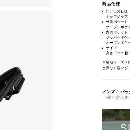
商品仕様
開け口の仕様
トップジップ
外側ポケット
オープンポケッ
内側ポケット
ジッパーポケッ
オープンポケッ
サイズ:
高さ:25cm 幅:
※製造シーズン
と異なる場合が
メンズ
/
バッ
- MKシグネ