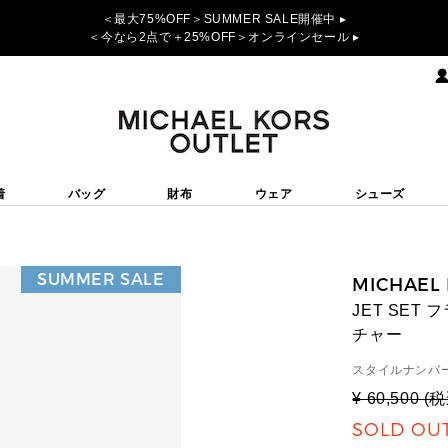
＜最大75%OFF＞SUMMER SALE開催中 ▸
＜今なら2点で＋25%OFF＞オンラインセール ▸
着
バッグ
財布
ウェア
シューズ
SUMMER SALE
MICHAEL
JET SET
チャー
スタイルナンバー
¥ 60,500 (
SOLD OU