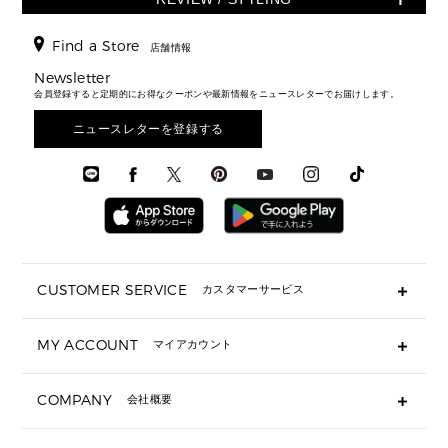
クロスボディ・斜め掛け
▶ ウィメンズすべて
バッグ
長財布
▶ メンズすべて
時計・ジュエリー
ジャケット・アウター
ウェア
パンプス/フラット
バックパック
ウィメンズベストセラー
財布・小物
キーケース
新着
アクセサリー
▶ メンズすべて
▶ すべて
Find a Store
▶ メンズすべて
▶ メンズすべて
店舗情報
トラベル
新着
シューズ・靴
カードケース
バッグ
▶ メンズすべて
スタイリング
メンズバッグ
シューズレビュー ▸
Newsletter
通勤・通学アイテム
日本限定
ウェア
▶ メンズすべて
財布・小物
メンズ バッグ
会員登録すると定期的にお得なクーポンや最新情報をニュースレターでお届けします。
エディターレビュー
メンズ財布・小物
3 IN 1 / 2 IN 1 バッグ
▶ バッグすべて
アクセサリー
お財布レビュー ▸
シューズ・靴
メンズ 財布・小物
メンズアクセサリー
ニュースレターを登録する
▶ メンズすべて
通勤・通学アイテム
時計
ウェア
メンズ シューズ
メンズシューズ
3 IN 1 バッグ
時計・ジュエリー
メンズ ウェア
メンズウェア
▶ 財布すべて
アクセサリー
メンズ 時計・その他
ミニ財布・フラグメントケース
折り財布(二つ折り・三つ折り)
長財布
CUSTOMER SERVICE
カスタマーサービス
▶ 小物すべて
キーケース
よくあるご質問
MY ACCOUNT
マイアカウント
ギフト用にラッピングができますか？
定期ケース・カードケース・名刺入れ
ショッピングバッグを購入商品分送ってもらえますか？
ポーチ
ログイン・会員登録
注文後に完了メールが受信できないのですが？
COMPANY
会社概要
▶ シューズ・靴
注文の変更・キャンセルはできますか？
サンダル
Michael Korsについて
通常いつ頃発送されますか？