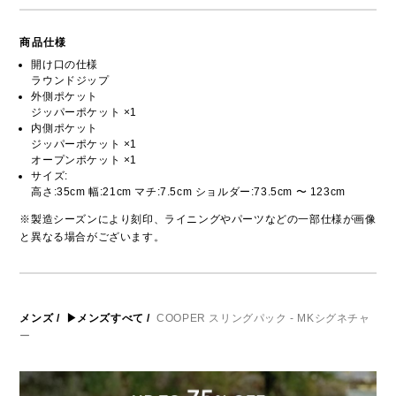
商品仕様
開け口の仕様
ラウンドジップ
外側ポケット
ジッパーポケット ×1
内側ポケット
ジッパーポケット ×1
オープンポケット ×1
サイズ:
高さ:35cm 幅:21cm マチ:7.5cm ショルダー:73.5cm 〜 123cm
※製造シーズンにより刻印、ライニングやパーツなどの一部仕様が画像
と異なる場合がございます。
メンズ
/
▶メンズすべて
/
COOPER スリングパック - MKシグネチャ
ー