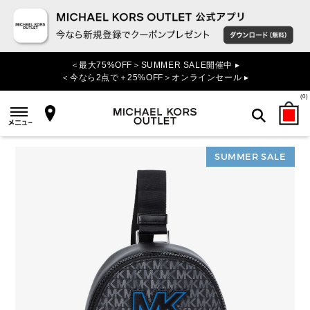
＜最大75%OFF＞SUMMER SALE開催中 ▸
＜今なら2点で＋25%OFF＞オンラインセール ▸
(
0
)
SUMMER SALE
検索