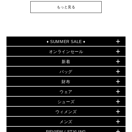
もっと見る
♦ SUMMER SALE ♦
オンラインセール
セールおすすめアイテム
新着
▶ ウィメンズ
PRODUCT OF THE MONTH - 今月の特別価格
バッグ
バッグ
再値下げアイテム
夏のスタイル
財布
追加アイテム
財布
▶ すべて
人気の定番アイテム
小物
旗艦店からアウトレットに入荷
▶ ウィメンズすべて
ウェア
日本限定 - バッグ
シューズ・靴
日本限定 - 財布・小物
▶ ウィメンズすべて(ウェア・シューズ除く)
バッグ
▶ ウィメンズすべて
シューズ
ウェア
▶ ウィメンズすべて
バッグ
▶ ウィメンズすべて
財布・小物
ハンドバッグ・サッチェル
アクセサリー
GREENWICH
ウィメンズ
財布・小物
トップス
アクセサリー
▶ ウィメンズすべて
トートバッグ
時計
ミニ財布・フラグメントケース
ウェア
スカート・パンツ
メンズ
フレグランス
サンダル
ショルダーバッグ
人気の定番アイテム
▶ メンズ
折り財布(二つ折り・三つ折り)
シューズ
ワンピース・ドレス
シューズ
スニーカー
REVIEW / STYLING