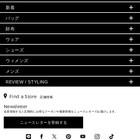
新着
▶ ウィメンズ
PRODUCT OF THE MONTH - 今月の特別価格
バッグ
バッグ
再値下げアイテム
夏のスタイル
財布
追加アイテム
財布
▶ すべて
人気の定番アイテム
小物
旗艦店からアウトレットに入荷
▶ ウィメンズすべて
ウェア
日本限定 - バッグ
シューズ・靴
日本限定 - 財布・小物
▶ ウィメンズすべて(ウェア・シューズ除く)
バッグ
▶ ウィメンズすべて
シューズ
ウェア
▶ ウィメンズすべて
バッグ
▶ ウィメンズすべて
財布・小物
ハンドバッグ・サッチェル
アクセサリー
GREENWICH
ウィメンズ
財布・小物
トップス
アクセサリー
▶ ウィメンズすべて
トートバッグ
時計
ミニ財布・フラグメントケース
ウェア
スカート・パンツ
メンズ
フレグランス
サンダル
ショルダーバッグ
人気の定番アイテム
▶ メンズ
折り財布(二つ折り・三つ折り)
シューズ
ワンピース・ドレス
シューズ
スニーカー
REVIEW / STYLING
クロスボディ・斜め掛け
▶ ウィメンズすべて
バッグ
長財布
▶ メンズすべて
時計・ジュエリー
ジャケット・アウター
ウェア
パンプス/フラット
バックパック
ウィメンズベストセラー
財布・小物
キーケース
新着
アクセサリー
▶ メンズすべて
▶ すべて
Find a Store
▶ メンズすべて
▶ メンズすべて
店舗情報
トラベル
新着
シューズ・靴
カードケース
バッグ
▶ メンズすべて
スタイリング
メンズバッグ
シューズレビュー ▸
Newsletter
通勤・通学アイテム
日本限定
ウェア
▶ メンズすべて
財布・小物
メンズ バッグ
会員登録すると定期的にお得なクーポンや最新情報をニュースレターでお届けします。
エディターレビュー
メンズ財布・小物
3 IN 1 / 2 IN 1 バッグ
▶ バッグすべて
アクセサリー
お財布レビュー ▸
シューズ・靴
メンズ 財布・小物
メンズアクセサリー
ニュースレターを登録する
▶ メンズすべて
通勤・通学アイテム
時計
ウェア
メンズ シューズ
メンズシューズ
3 IN 1 バッグ
時計・ジュエリー
メンズ ウェア
メンズウェア