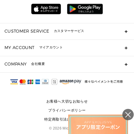
▶ 財布すべて
アクセサリー
メンズ 時計・その他
ミニ財布・フラグメントケース
折り財布(二つ折り・三つ折り)
長財布
CUSTOMER SERVICE
カスタマーサービス
▶ 小物すべて
キーケース
よくあるご質問
MY ACCOUNT
マイアカウント
ギフト用にラッピングができますか？
定期ケース・カードケース・名刺入れ
ショッピングバッグを購入商品分送ってもらえますか？
ポーチ
ログイン・会員登録
注文後に完了メールが受信できないのですが？
COMPANY
会社概要
▶ シューズ・靴
注文の変更・キャンセルはできますか？
サンダル
Michael Korsについて
通常いつ頃発送されますか？
スニーカー
会社概要
サイズ交換はできますか？
返品はできますか？
採用情報
パンプス・フラット
修理はできますか？
▶ ウェア
お客様へ大切なお知らせ
お問い合わせ
▶ アクセサリー(チャーム・ストラップ・サングラス)
プライバシーポリシー
▶ 時計
特定商取引法に基づく表記
▶ ジュエリー
©
2026 Michael Kors