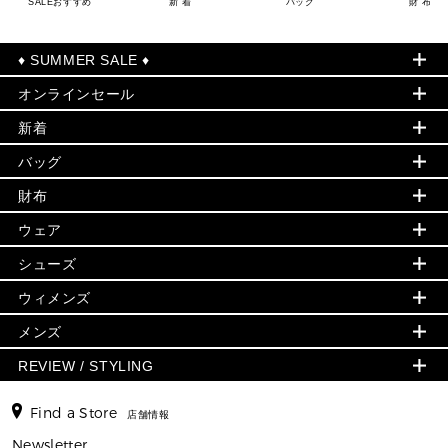
SALEおすすめ
新 着
バッグ
財 布
♦ SUMMER SALE ♦
オンラインセール
セールおすすめアイテム
新着
▶ ウィメンズ
PRODUCT OF THE MONTH - 今月の特別価格
バッグ
バッグ
再値下げアイテム
初夏のスタイル
財布
追加アイテム
財布
▶ すべて
人気の定番アイテム
小物
旗艦店からアウトレットに入荷
▶ ウィメンズすべて
ウェア
日本限定 - バッグ
シューズ・靴
日本限定 - 財布・小物
▶ ウィメンズすべて(ウェア・シューズ除く)
バッグ
▶ ウィメンズすべて
シューズ
ウェア
▶ ウィメンズすべて
バッグ
▶ ウィメンズすべて
財布・小物
ハンドバッグ・サッチェル
アクセサリー
GREENWICH
ウィメンズ
財布・小物
トップス
アクセサリー
▶ ウィメンズすべて
トートバッグ
時計
ミニ財布・フラグメントケース
ウェア
スカート・パンツ
メンズ
フレグランス
サンダル
ショルダーバッグ
人気の定番アイテム
▶ メンズ
折り財布(二つ折り・三つ折り)
シューズ
ワンピース・ドレス
シューズ
スニーカー
REVIEW / STYLING
クロスボディ・斜め掛け
▶ ウィメンズすべて
バッグ
長財布
▶ メンズすべて
時計・ジュエリー
ジャケット・アウター
ウェア
パンプス/フラット
バックパック
ウィメンズベストセラー
財布・小物
キーケース
新着
アクセサリー
▶ メンズすべて
▶ すべて
Find a Store
▶ メンズすべて
▶ メンズすべて
店舗情報
トラベル
新着
シューズ・靴
カードケース
バッグ
▶ メンズすべて
スタイリング
メンズバッグ
シューズレビュー ▸
Newsletter