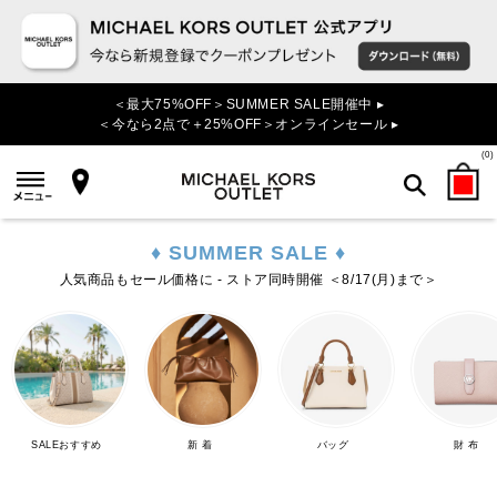
＜最大75%OFF＞SUMMER SALE開催中 ▸
＜今なら2点で＋25%OFF＞オンラインセール ▸
(
0
)
♦ SUMMER SALE ♦
検索
人気商品もセール価格に - ストア同時開催 ＜8/17(月)まで＞
SALEおすすめ
新 着
バッグ
財 布