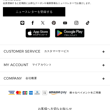
通勤・通学アイテム
日本限定
ウェア
▶ メンズすべて
財布・小物
メンズ バッグ
会員登録すると定期的にお得なクーポンや最新情報をニュースレターでお届けします。
エディターレビュー
メンズ財布・小物
3 IN 1 / 2 IN 1 バッグ
▶ バッグすべて
アクセサリー
お財布レビュー ▸
シューズ・靴
メンズ 財布・小物
メンズアクセサリー
ニュースレターを登録する
▶ メンズすべて
通勤・通学アイテム
時計
ウェア
メンズ シューズ
メンズシューズ
3 IN 1 バッグ
時計・ジュエリー
メンズ ウェア
メンズウェア
▶ 財布すべて
アクセサリー
メンズ 時計・その他
ミニ財布・フラグメントケース
折り財布(二つ折り・三つ折り)
長財布
CUSTOMER SERVICE
カスタマーサービス
▶ 小物すべて
キーケース
よくあるご質問
MY ACCOUNT
マイアカウント
ギフト用にラッピングができますか？
定期ケース・カードケース・名刺入れ
ショッピングバッグを購入商品分送ってもらえますか？
ポーチ
ログイン・会員登録
注文後に完了メールが受信できないのですが？
COMPANY
会社概要
▶ シューズ・靴
注文の変更・キャンセルはできますか？
サンダル
Michael Korsについて
通常いつ頃発送されますか？
スニーカー
会社概要
サイズ交換はできますか？
返品はできますか？
採用情報
パンプス・フラット
修理はできますか？
▶ ウェア
お客様へ大切なお知らせ
お問い合わせ