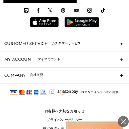
時計
ウェア
メンズ シューズ
メンズシューズ
3 IN 1 バッグ
時計・ジュエリー
メンズ ウェア
メンズウェア
▶ 財布すべて
アクセサリー
メンズ 時計・その他
ミニ財布・フラグメントケース
折り財布(二つ折り・三つ折り)
長財布
CUSTOMER SERVICE
カスタマーサービス
▶ 小物すべて
キーケース
よくあるご質問
MY ACCOUNT
マイアカウント
ギフト用にラッピングができますか？
定期ケース・カードケース・名刺入れ
ショッピングバッグを購入商品分送ってもらえますか？
ポーチ
ログイン・会員登録
注文後に完了メールが受信できないのですが？
COMPANY
会社概要
▶ シューズ・靴
注文の変更・キャンセルはできますか？
サンダル
Michael Korsについて
通常いつ頃発送されますか？
スニーカー
会社概要
サイズ交換はできますか？
返品はできますか？
採用情報
パンプス・フラット
修理はできますか？
▶ ウェア
お客様へ大切なお知らせ
お問い合わせ
▶ アクセサリー(チャーム・ストラップ・サングラス)
プライバシーポリシー
▶ 時計
特定商取引法に基づく表記