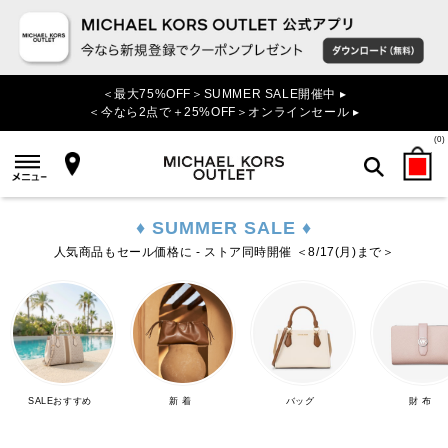
＜最大75%OFF＞SUMMER SALE開催中 ▸
＜今なら2点で＋25%OFF＞オンラインセール ▸
(
0
)
♦ SUMMER SALE ♦
検索
人気商品もセール価格に - ストア同時開催 ＜8/17(月)まで＞
SALEおすすめ
新 着
バッグ
財 布