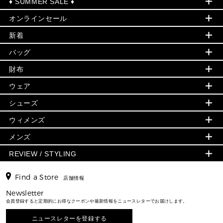
♦ SUMMER SALE ♦
オンラインセール
セールおすすめアイテム
新着
▶ ウィメンズ
PRODUCT OF THE MONTH - 今月の特別価格
バッグ
バッグ
再値下げアイテム
初夏のスタイル
財布
追加アイテム
財布
▶ すべて
人気の定番アイテム
小物
旗艦店からアウトレットに入荷
▶ ウィメンズすべて
ウェア
日本限定 - バッグ
シューズ・靴
日本限定 - 財布・小物
▶ ウィメンズすべて(ウェア・シューズ除く)
バッグ
▶ ウィメンズすべて
シューズ
ウェア
▶ ウィメンズすべて
バッグ
▶ ウィメンズすべて
財布・小物
ハンドバッグ・サッチェル
アクセサリー
GREENWICH
ウィメンズ
財布・小物
トップス
アクセサリー
▶ ウィメンズすべて
トートバッグ
時計
ミニ財布・フラグメントケース
ウェア
スカート・パンツ
メンズ
フレグランス
サンダル
ショルダーバッグ
人気の定番アイテム
▶ メンズ
折り財布(二つ折り・三つ折り)
シューズ
ワンピース・ドレス
シューズ
スニーカー
REVIEW / STYLING
クロスボディ・斜め掛け
▶ ウィメンズすべて
バッグ
長財布
▶ メンズすべて
時計・ジュエリー
ジャケット・アウター
ウェア
パンプス/フラット
バックパック
ウィメンズベストセラー
財布・小物
キーケース
新着
アクセサリー
▶ メンズすべて
▶ すべて
Find a Store
▶ メンズすべて
▶ メンズすべて
店舗情報
トラベル
新着
シューズ・靴
カードケース
バッグ
▶ メンズすべて
スタイリング
メンズバッグ
シューズレビュー ▸
Newsletter
通勤・通学アイテム
日本限定
ウェア
▶ メンズすべて
財布・小物
メンズ バッグ
会員登録すると定期的にお得なクーポンや最新情報をニュースレターでお届けします。
エディターレビュー
メンズ財布・小物
3 IN 1 / 2 IN 1 バッグ
▶ バッグすべて
アクセサリー
お財布レビュー ▸
シューズ・靴
メンズ 財布・小物
メンズアクセサリー
ニュースレターを登録する
▶ メンズすべて
通勤・通学アイテム