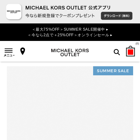
＜最大75%OFF＞SUMMER SALE開催中 ▸
＜今なら2点で＋25%OFF＞オンラインセール ▸
(
0
)
SUMMER SALE
検索