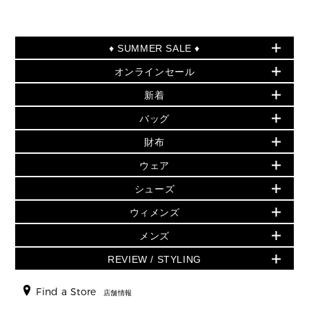
♦ SUMMER SALE ♦
オンラインセール
セールおすすめアイテム
新着
▶ ウィメンズ
PRODUCT OF THE MONTH - 今月の特別価格
バッグ
バッグ
再値下げアイテム
夏のスタイル
財布
追加アイテム
財布
▶ すべて
人気の定番アイテム
小物
旗艦店からアウトレットに入荷
▶ ウィメンズすべて
ウェア
日本限定 - バッグ
シューズ・靴
日本限定 - 財布・小物
▶ ウィメンズすべて(ウェア・シューズ除く)
バッグ
▶ ウィメンズすべて
シューズ
ウェア
▶ ウィメンズすべて
バッグ
▶ ウィメンズすべて
財布・小物
ハンドバッグ・サッチェル
アクセサリー
GREENWICH
ウィメンズ
財布・小物
トップス
アクセサリー
▶ ウィメンズすべて
トートバッグ
時計
ミニ財布・フラグメントケース
ウェア
スカート・パンツ
メンズ
フレグランス
サンダル
ショルダーバッグ
人気の定番アイテム
▶ メンズ
折り財布(二つ折り・三つ折り)
シューズ
ワンピース・ドレス
シューズ
スニーカー
REVIEW / STYLING
クロスボディ・斜め掛け
▶ ウィメンズすべて
バッグ
長財布
▶ メンズすべて
時計・ジュエリー
ジャケット・アウター
ウェア
パンプス/フラット
バックパック
ウィメンズベストセラー
財布・小物
キーケース
新着
アクセサリー
▶ メンズすべて
▶ すべて
Find a Store
▶ メンズすべて
▶ メンズすべて
店舗情報
トラベル
新着
シューズ・靴
カードケース
バッグ
▶ メンズすべて
スタイリング