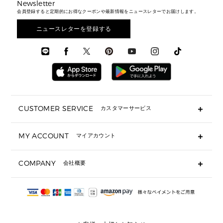
メンズバッグ
シューズレビュー ▸
Newsletter
通勤・通学アイテム
日本限定
ウェア
▶ メンズすべて
財布・小物
メンズ バッグ
会員登録すると定期的にお得なクーポンや最新情報をニュースレターでお届けします。
エディターレビュー
メンズ財布・小物
3 IN 1 / 2 IN 1 バッグ
▶ バッグすべて
アクセサリー
お財布レビュー ▸
シューズ・靴
メンズ 財布・小物
メンズアクセサリー
ニュースレターを登録する
▶ メンズすべて
通勤・通学アイテム
時計
ウェア
メンズ シューズ
メンズシューズ
3 IN 1 バッグ
時計・ジュエリー
メンズ ウェア
メンズウェア
▶ 財布すべて
アクセサリー
メンズ 時計・その他
ミニ財布・フラグメントケース
折り財布(二つ折り・三つ折り)
長財布
CUSTOMER SERVICE
カスタマーサービス
▶ 小物すべて
キーケース
よくあるご質問
MY ACCOUNT
マイアカウント
ギフト用にラッピングができますか？
定期ケース・カードケース・名刺入れ
ショッピングバッグを購入商品分送ってもらえますか？
ポーチ
ログイン・会員登録
注文後に完了メールが受信できないのですが？
COMPANY
会社概要
▶ シューズ・靴
注文の変更・キャンセルはできますか？
サンダル
Michael Korsについて
通常いつ頃発送されますか？
スニーカー
会社概要
サイズ交換はできますか？
返品はできますか？
採用情報
パンプス・フラット
修理はできますか？
▶ ウェア